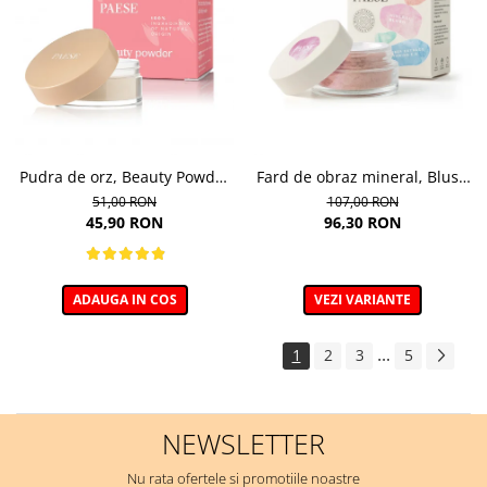
Pudra de orz, Beauty Powder
Fard de obraz mineral, Blush
Barley - 10g
nuanta 302C Mallow - 6g
51,00 RON
107,00 RON
45,90 RON
96,30 RON
ADAUGA IN COS
VEZI VARIANTE
...
1
2
3
5
NEWSLETTER
Nu rata ofertele si promotiile noastre