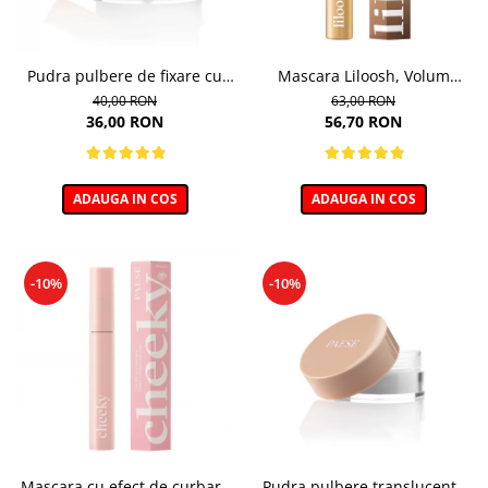
Pudra pulbere de fixare cu
Mascara Liloosh, Volum
bambus Paese Bamboo
Panoramic - 10,5ml
40,00 RON
63,00 RON
Powder - 5g
36,00 RON
56,70 RON
ADAUGA IN COS
ADAUGA IN COS
-10%
-10%
Mascara cu efect de curbare
Pudra pulbere translucenta