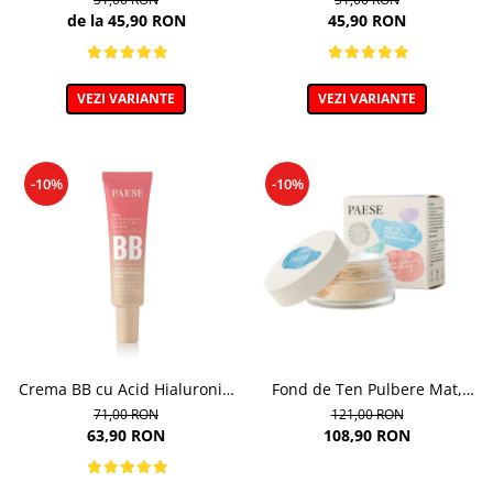
9ml
de la 45,90 RON
45,90 RON
VEZI VARIANTE
VEZI VARIANTE
-10%
-10%
Crema BB cu Acid Hialuronic,
Fond de Ten Pulbere Mat,
nuanta 03W NATURAL 30ml
nuanta 104W -7g
71,00 RON
121,00 RON
63,90 RON
108,90 RON