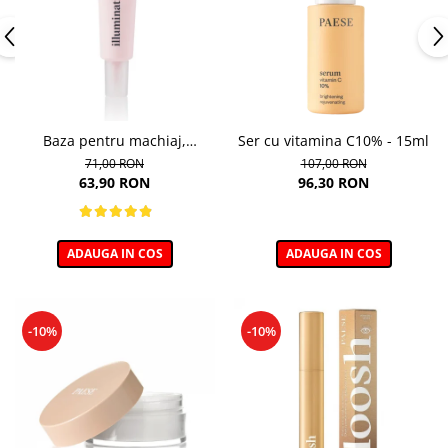
Baza pentru machiaj,
Ser cu vitamina C10% - 15ml
Illuminating Make-up Base -
71,00 RON
107,00 RON
30ml
63,90 RON
96,30 RON
ADAUGA IN COS
ADAUGA IN COS
-10%
-10%