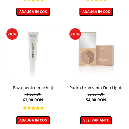
ADAUGA IN COS
ADAUGA IN COS
-10%
-10%
Baza pentru machiaj
Pudra bronzanta Duo Light,
Matifianta - 30ml
Selfglow, nuanta Light - 6,5g
71,00 RON
60,00 RON
63,90 RON
54,00 RON
ADAUGA IN COS
VEZI VARIANTE