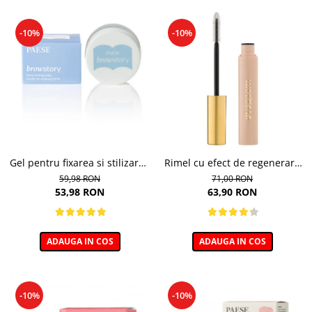
-10%
-10%
Gel pentru fixarea si stilizarea
Rimel cu efect de regenerare
sprancenelor, Soap Browstory
a genelor, Eyegasm Mascara -
59,98 RON
71,00 RON
- 8g
8ml
53,98 RON
63,90 RON
ADAUGA IN COS
ADAUGA IN COS
-10%
-10%