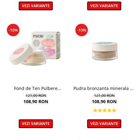
VEZI VARIANTE
VEZI VARIANTE
-10%
-10%
Fond de Ten Pulbere
Pudra bronzanta minerala 6g
Iluminator 7g
- 400N - Mineral Bronzer
121,00 RON
121,00 RON
108,90 RON
108,90 RON
VEZI VARIANTE
VEZI VARIANTE