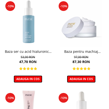
-10%
-10%
Baza ser cu acid hialuronic -
Baza pentru machiaj
30ml
hidratanta - 30ml
53,00 RON
97,00 RON
47,70 RON
87,30 RON
ADAUGA IN COS
ADAUGA IN COS
-10%
-10%