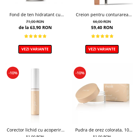
Fond de ten hidratant cu
Creion pentru conturarea
colagen, nuanta 301c Nude -
sprancenelor, Powder Brow
71,00 RON
66,00 RON
30ml
Pencil, nuanta Honey Blond -
de la 63,90 RON
59,40 RON
1.19g
VEZI VARIANTE
VEZI VARIANTE
-10%
-10%
Corector lichid cu acoperire
Pudra de orez colorata, 10
puternica, 40 Golden Beige -
Light Beige - 10g
51,00 RON
51,00 RON