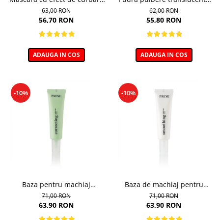
si lifting, Cheeky - 11ml
pentru zona ochilor, Puff
63,00 RON
62,00 RON
Cloud 5,3g
56,70 RON
55,80 RON
ADAUGA IN COS
ADAUGA IN COS
-10%
-10%
Baza pentru machiaj
Baza de machiaj pentru
Corectoare - 30ml
Netezire - 30ml
71,00 RON
71,00 RON
63,90 RON
63,90 RON