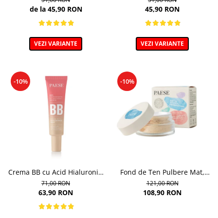
9ml
de la 45,90 RON
45,90 RON
VEZI VARIANTE
VEZI VARIANTE
-10%
-10%
Crema BB cu Acid Hialuronic,
Fond de Ten Pulbere Mat,
nuanta 03W NATURAL 30ml
nuanta 104W -7g
71,00 RON
121,00 RON
63,90 RON
108,90 RON