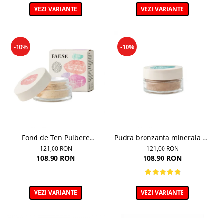
VEZI VARIANTE
VEZI VARIANTE
-10%
-10%
Fond de Ten Pulbere
Pudra bronzanta minerala 6g
Iluminator 7g
- 400N - Mineral Bronzer
121,00 RON
121,00 RON
108,90 RON
108,90 RON
VEZI VARIANTE
VEZI VARIANTE