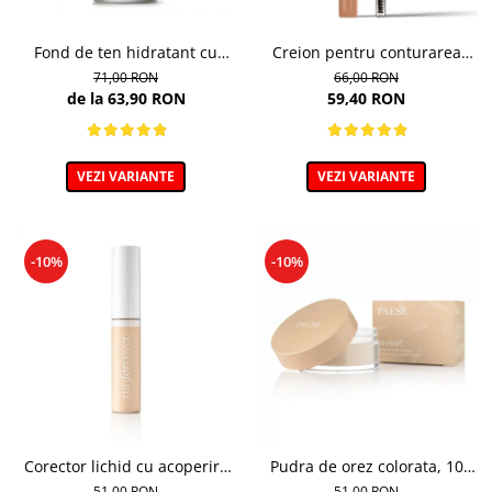
Fond de ten hidratant cu
Creion pentru conturarea
colagen, nuanta 301c Nude -
sprancenelor, Powder Brow
71,00 RON
66,00 RON
30ml
Pencil, nuanta Honey Blond -
de la 63,90 RON
59,40 RON
1.19g
VEZI VARIANTE
VEZI VARIANTE
-10%
-10%
Corector lichid cu acoperire
Pudra de orez colorata, 10
puternica, 40 Golden Beige -
Light Beige - 10g
51,00 RON
51,00 RON