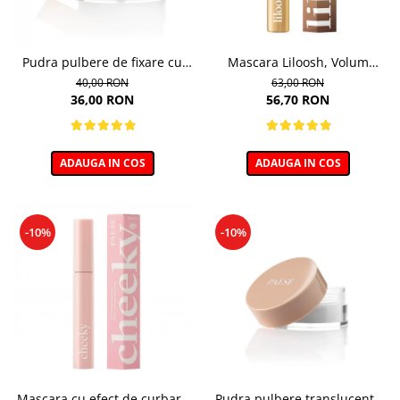
Pudra pulbere de fixare cu
Mascara Liloosh, Volum
bambus Paese Bamboo
Panoramic - 10,5ml
40,00 RON
63,00 RON
Powder - 5g
36,00 RON
56,70 RON
ADAUGA IN COS
ADAUGA IN COS
-10%
-10%
Mascara cu efect de curbare
Pudra pulbere translucenta