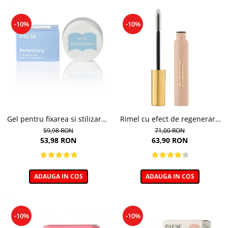
-10%
-10%
Gel pentru fixarea si stilizarea
Rimel cu efect de regenerare
sprancenelor, Soap Browstory
a genelor, Eyegasm Mascara -
59,98 RON
71,00 RON
- 8g
8ml
53,98 RON
63,90 RON
ADAUGA IN COS
ADAUGA IN COS
-10%
-10%