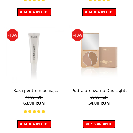
ADAUGA IN COS
ADAUGA IN COS
-10%
-10%
Baza pentru machiaj
Pudra bronzanta Duo Light,
Matifianta - 30ml
Selfglow, nuanta Light - 6,5g
71,00 RON
60,00 RON
63,90 RON
54,00 RON
ADAUGA IN COS
VEZI VARIANTE