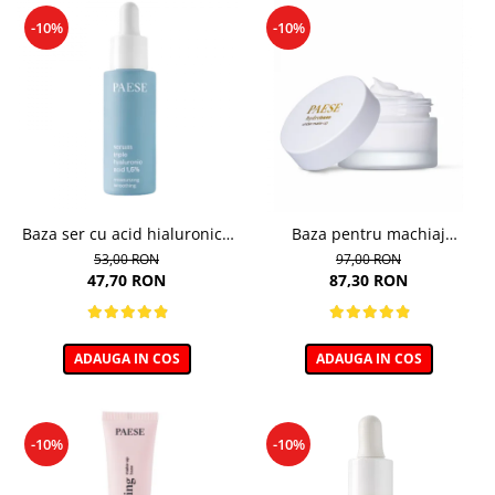
-10%
-10%
Baza ser cu acid hialuronic -
Baza pentru machiaj
30ml
hidratanta - 30ml
53,00 RON
97,00 RON
47,70 RON
87,30 RON
ADAUGA IN COS
ADAUGA IN COS
-10%
-10%