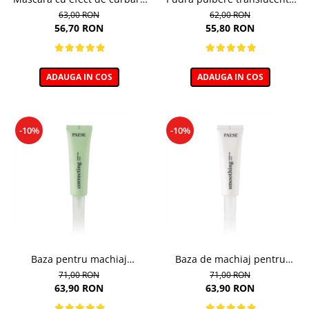
si lifting, Cheeky - 11ml
pentru zona ochilor, Puff
63,00 RON
62,00 RON
Cloud 5,3g
56,70 RON
55,80 RON
ADAUGA IN COS
ADAUGA IN COS
-10%
-10%
Baza pentru machiaj
Baza de machiaj pentru
Corectoare - 30ml
Netezire - 30ml
71,00 RON
71,00 RON
63,90 RON
63,90 RON