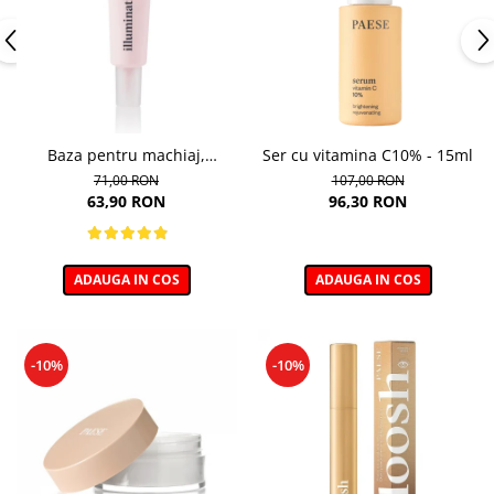
Baza pentru machiaj,
Ser cu vitamina C10% - 15ml
Illuminating Make-up Base -
71,00 RON
107,00 RON
30ml
63,90 RON
96,30 RON
ADAUGA IN COS
ADAUGA IN COS
-10%
-10%