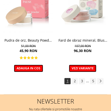
Pudra de orz, Beauty Powder
Fard de obraz mineral, Blush
Barley - 10g
nuanta 302C Mallow - 6g
51,00 RON
107,00 RON
45,90 RON
96,30 RON
ADAUGA IN COS
VEZI VARIANTE
...
1
2
3
5
NEWSLETTER
Nu rata ofertele si promotiile noastre