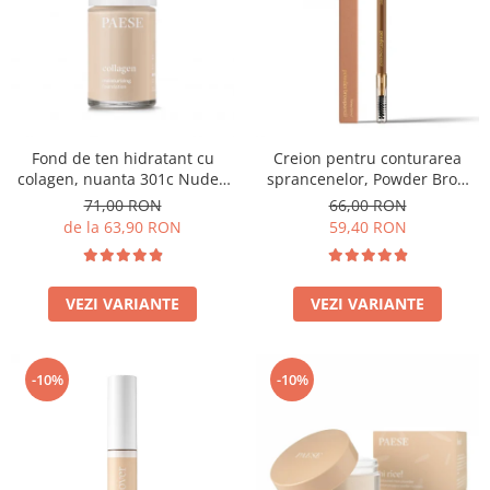
Fond de ten hidratant cu
Creion pentru conturarea
colagen, nuanta 301c Nude -
sprancenelor, Powder Brow
30ml
Pencil, nuanta Honey Blond -
71,00 RON
66,00 RON
1.19g
de la 63,90 RON
59,40 RON
VEZI VARIANTE
VEZI VARIANTE
-10%
-10%