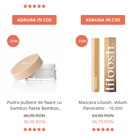
ADAUGA IN COS
ADAUGA IN COS
-10%
-10%
Pudra pulbere de fixare cu
Mascara Liloosh, Volum
bambus Paese Bamboo
Panoramic - 10,5ml
Powder - 5g
40,00 RON
63,00 RON
36,00 RON
56,70 RON