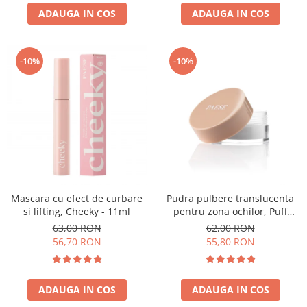
ADAUGA IN COS
ADAUGA IN COS
-10%
-10%
Mascara cu efect de curbare
Pudra pulbere translucenta
si lifting, Cheeky - 11ml
pentru zona ochilor, Puff
Cloud 5,3g
63,00 RON
62,00 RON
56,70 RON
55,80 RON
ADAUGA IN COS
ADAUGA IN COS