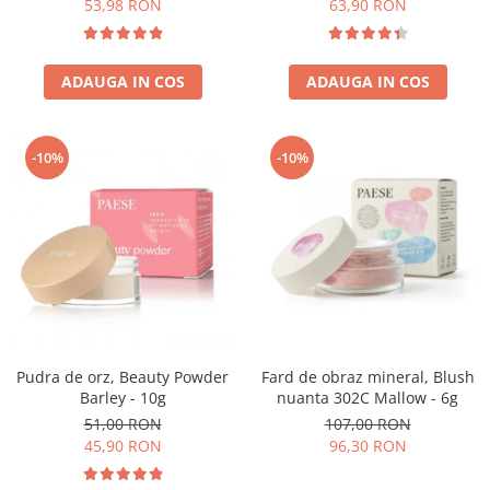
53,98 RON
63,90 RON
ADAUGA IN COS
ADAUGA IN COS
-10%
-10%
Pudra de orz, Beauty Powder
Fard de obraz mineral, Blush
Barley - 10g
nuanta 302C Mallow - 6g
51,00 RON
107,00 RON
45,90 RON
96,30 RON