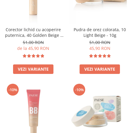
Corector lichid cu acoperire
Pudra de orez colorata, 10
puternica, 40 Golden Beige -
Light Beige - 10g
9ml
51,00 RON
51,00 RON
de la 45,90 RON
45,90 RON
VEZI VARIANTE
VEZI VARIANTE
-10%
-10%