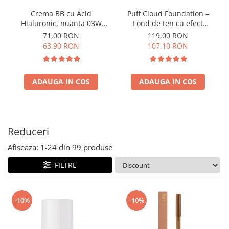
Crema BB cu Acid
Puff Cloud Foundation –
Hialuronic, nuanta 03W
Fond de ten cu efect
NATURAL 30ml
natural
71,00 RON
119,00 RON
63,90 RON
107,10 RON
ADAUGA IN COS
ADAUGA IN COS
Reduceri
Afiseaza:
1-
24
din
99
produse
FILTRE
-10%
-10%