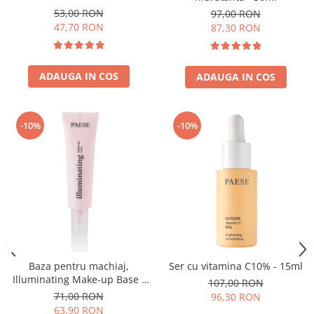
53,00 RON
97,00 RON
47,70 RON
87,30 RON
ADAUGA IN COS
ADAUGA IN COS
-10%
-10%
Baza pentru machiaj,
Ser cu vitamina C10% - 15ml
Illuminating Make-up Base -
107,00 RON
30ml
71,00 RON
96,30 RON
63,90 RON