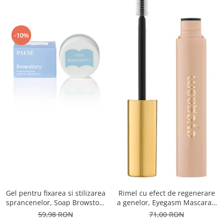
-10%
Gel pentru fixarea si stilizarea
Rimel cu efect de regenerare
sprancenelor, Soap Browstory
a genelor, Eyegasm Mascara -
- 8g
8ml
59,98 RON
71,00 RON