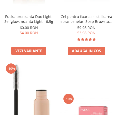
Pudra bronzanta Duo Light,
Gel pentru fixarea si stilizarea
Selfglow, nuanta Light - 6,5g
sprancenelor, Soap Browstory
- 8g
60,00 RON
59,98 RON
54,00 RON
53,98 RON
VEZI VARIANTE
ADAUGA IN COS
-10%
-10%