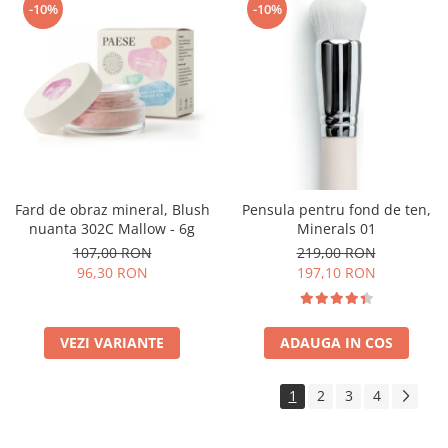
-10%
-10%
Fard de obraz mineral, Blush
Pensula pentru fond de ten,
nuanta 302C Mallow - 6g
Minerals 01
107,00 RON
219,00 RON
96,30 RON
197,10 RON
VEZI VARIANTE
ADAUGA IN COS
1
2
3
4