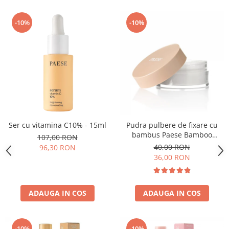
-10%
-10%
Ser cu vitamina C10% - 15ml
Pudra pulbere de fixare cu
bambus Paese Bamboo
107,00 RON
Powder - 5g
40,00 RON
96,30 RON
36,00 RON
ADAUGA IN COS
ADAUGA IN COS
-10%
-10%