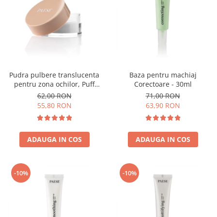
Pudra pulbere translucenta
Baza pentru machiaj
pentru zona ochilor, Puff
Corectoare - 30ml
Cloud 5,3g
62,00 RON
71,00 RON
55,80 RON
63,90 RON
ADAUGA IN COS
ADAUGA IN COS
-10%
-10%