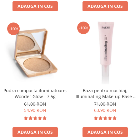
ADAUGA IN COS
ADAUGA IN COS
-10%
-10%
Pudra compacta iluminatoare,
Baza pentru machiaj,
Wonder Glow - 7.5g
Illuminating Make-up Base -
30ml
61,00 RON
71,00 RON
54,90 RON
63,90 RON
ADAUGA IN COS
ADAUGA IN COS