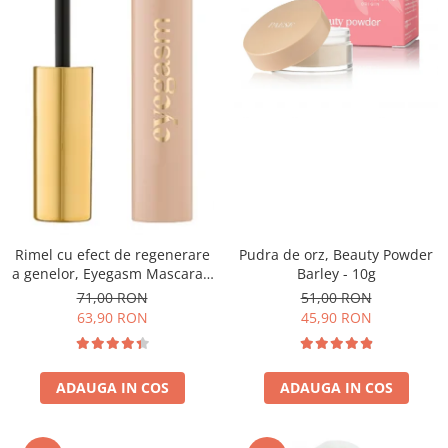
Pudra de orz, Beauty Powder
Rimel cu efect de regenerare
Barley - 10g
a genelor, Eyegasm Mascara -
8ml
51,00 RON
71,00 RON
45,90 RON
63,90 RON
ADAUGA IN COS
ADAUGA IN COS