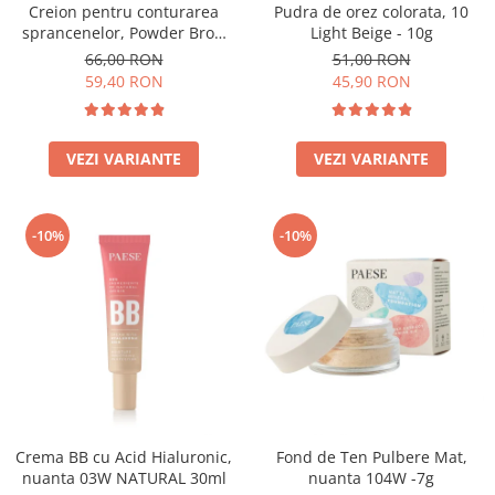
Creion pentru conturarea
Pudra de orez colorata, 10
sprancenelor, Powder Brow
Light Beige - 10g
Pencil, nuanta Honey Blond -
66,00 RON
51,00 RON
1.19g
59,40 RON
45,90 RON
VEZI VARIANTE
VEZI VARIANTE
-10%
-10%
Crema BB cu Acid Hialuronic,
Fond de Ten Pulbere Mat,
nuanta 03W NATURAL 30ml
nuanta 104W -7g