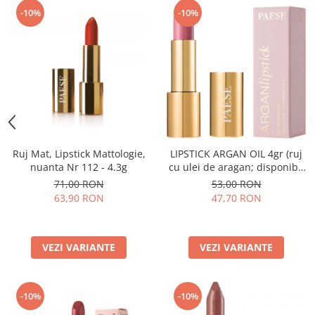
-10%
-10%
Ruj Mat, Lipstick Mattologie,
LIPSTICK ARGAN OIL 4gr (ruj
nuanta Nr 112 - 4.3g
cu ulei de aragan; disponibil
in 18 nuante)
71,00 RON
53,00 RON
63,90 RON
47,70 RON
VEZI VARIANTE
VEZI VARIANTE
-10%
-10%