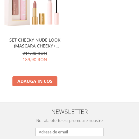
SET CHEEKY NUDE LOOK
(MASCARA CHEEKY+
NUDELIGHTFUL LIPSTICK NR
211,00 RON
400)
189,90 RON
ADAUGA IN COS
NEWSLETTER
Nu rata ofertele si promotiile noastre