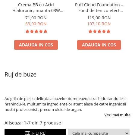
Crema BB cu Acid
Puff Cloud Foundation –
Hialuronic, nuanta 03W
Fond de ten cu efect
NATURAL 30ml
natural
71,00 RON
119,00 RON
63,90 RON
107,10 RON
ADAUGA IN COS
ADAUGA IN COS
Ruj de buze
Au grija de pielea delicata a buzelor dumneavoastra, hidratandu-le si
hranindu-le, multumita ingredientelor atent alese de catre ingeniosii
nostri profesionisti, precum uleiul de argan.
Vezi mai multe
Afiseaza:
1-
7
din
7
produse
FILTRE