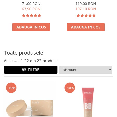
NATURAL 30ml
natural
71,00 RON
119,00 RON
63,90 RON
107,10 RON
ADAUGA IN COS
ADAUGA IN COS
Toate produsele
Afiseaza:
1-
22
din
22
produse
FILTRE
-10%
-10%