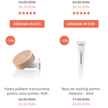
63,00 RON
63,00 RON
56,70 RON
56,70 RON
ADAUGA IN COS
ADAUGA IN COS
-10%
-10%
Pudra pulbere translucenta
Baza de machiaj pentru
pentru zona ochilor, Puff
Netezire - 30ml
Cloud 5,3g
62,00 RON
71,00 RON
55,80 RON
63,90 RON