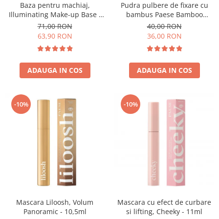
Baza pentru machiaj,
Pudra pulbere de fixare cu
Illuminating Make-up Base -
bambus Paese Bamboo
30ml
Powder - 5g
71,00 RON
40,00 RON
63,90 RON
36,00 RON
ADAUGA IN COS
ADAUGA IN COS
-10%
-10%
Mascara Liloosh, Volum
Mascara cu efect de curbare
Panoramic - 10,5ml
si lifting, Cheeky - 11ml