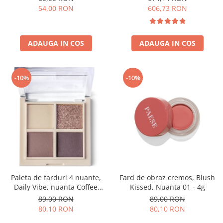
606,73 RON
54,00 RON
ADAUGA IN COS
ADAUGA IN COS
-10%
-10%
Paleta de farduri 4 nuante,
Fard de obraz cremos, Blush
Daily Vibe, nuanta Coffee
Kissed, Nuanta 01 - 4g
Break 03 - 5,5g
89,00 RON
89,00 RON
80,10 RON
80,10 RON