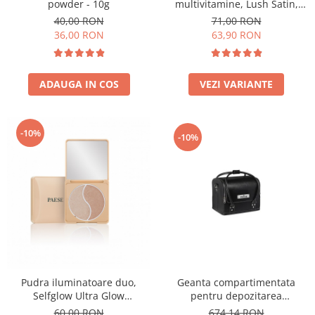
powder - 10g
multivitamine, Lush Satin,
nuanta 31 Warm Beige - 30ml
40,00 RON
71,00 RON
36,00 RON
63,90 RON
ADAUGA IN COS
VEZI VARIANTE
-10%
-10%
Geanta compartimentata
Pudra iluminatoare duo,
pentru depozitarea
Selfglow Ultra Glow
produselor de machiaj
Highlighter - 6,5g
674,14 RON
60,00 RON