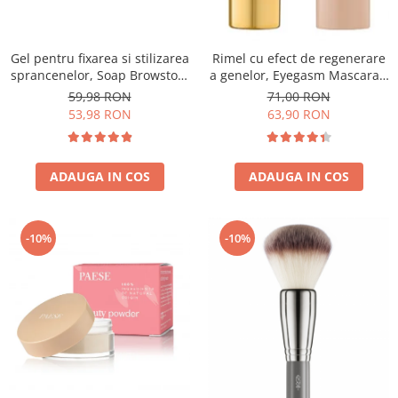
Gel pentru fixarea si stilizarea
Rimel cu efect de regenerare
sprancenelor, Soap Browstory
a genelor, Eyegasm Mascara -
- 8g
8ml
59,98 RON
71,00 RON
53,98 RON
63,90 RON
ADAUGA IN COS
ADAUGA IN COS
-10%
-10%