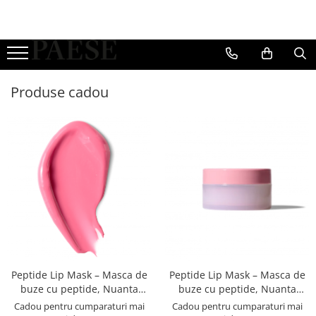
Ten
Ochi
Buze
Accesorii
Fond de ten
Mascara & Eyeliner
Ruj de buze
Pensule
Produse cadou
Corectoare
Creion de ochi
Gloss de buze
Buretel de machiaj
Iluminatoare
Farduri de pleoape
Creioane de buze
Genti
Pudra compacta
Unghii
Pudra pulbere
Fard de obraz
Baza machiaj
Seruri
Peptide Lip Mask – Masca de
Peptide Lip Mask – Masca de
buze cu peptide, Nuanta
buze cu peptide, Nuanta
Cherry - 10g
Raspberry - 10g
Cadou pentru cumparaturi mai
Cadou pentru cumparaturi mai