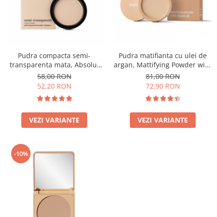
Pudra matifianta cu ulei de
Pudra compacta semi-
argan, Mattifying Powder with
transparenta mata, Absolut
argan oil - 8g
Revelation Serie 1A, 9g
81,00 RON
58,00 RON
72,90 RON
52,20 RON
VEZI VARIANTE
VEZI VARIANTE
-10%