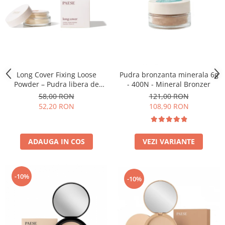
Long Cover Fixing Loose
Pudra bronzanta minerala 6g
Powder – Pudra libera de
- 400N - Mineral Bronzer
fixare
58,00 RON
121,00 RON
52,20 RON
108,90 RON
ADAUGA IN COS
VEZI VARIANTE
-10%
-10%