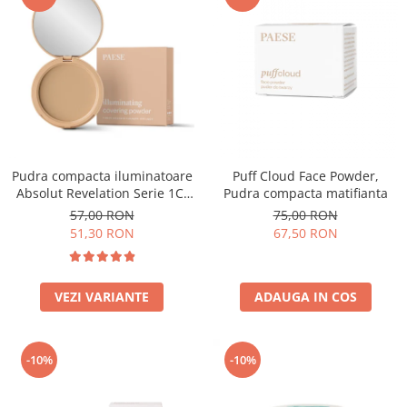
Pudra compacta iluminatoare
Puff Cloud Face Powder,
Absolut Revelation Serie 1C,
Pudra compacta matifianta
9g
57,00 RON
75,00 RON
51,30 RON
67,50 RON
VEZI VARIANTE
ADAUGA IN COS
-10%
-10%