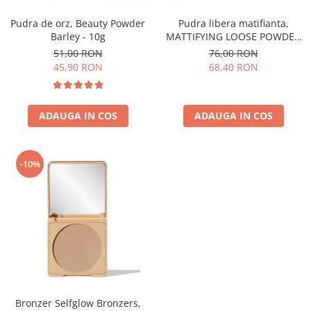
Pudra de orz, Beauty Powder
Pudra libera matifianta,
Barley - 10g
MATTIFYING LOOSE POWDER
MY SKIN ICON - 8 g
51,00 RON
76,00 RON
45,90 RON
68,40 RON
ADAUGA IN COS
ADAUGA IN COS
-10%
Bronzer Selfglow Bronzers,