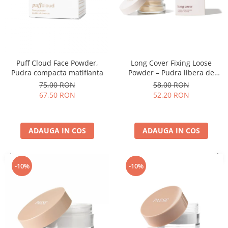
Puff Cloud Face Powder,
Long Cover Fixing Loose
Pudra compacta matifianta
Powder – Pudra libera de
fixare
75,00 RON
58,00 RON
67,50 RON
52,20 RON
ADAUGA IN COS
ADAUGA IN COS
-10%
-10%