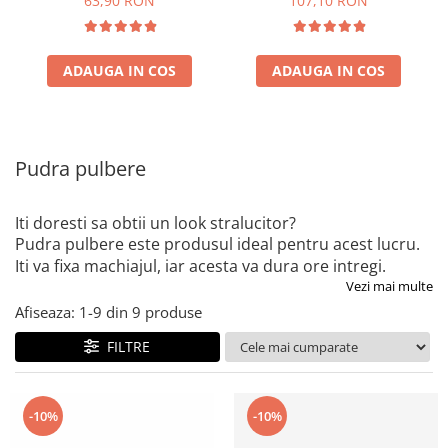
63,90 RON
107,10 RON
ADAUGA IN COS
ADAUGA IN COS
Pudra pulbere
Iti doresti sa obtii un look stralucitor?
Pudra pulbere este produsul ideal pentru acest lucru.
Iti va fixa machiajul, iar acesta va dura ore intregi.
Vezi mai multe
Afiseaza:
1-
9
din
9
produse
FILTRE
-10%
-10%