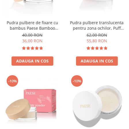
Pudra pulbere de fixare cu
Pudra pulbere translucenta
bambus Paese Bamboo
pentru zona ochilor, Puff
Powder - 5g
Cloud 5,3g
40,00 RON
62,00 RON
36,00 RON
55,80 RON
ADAUGA IN COS
ADAUGA IN COS
-10%
-10%