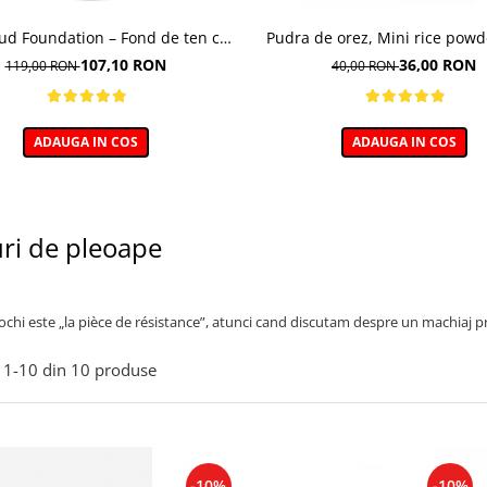
oud Foundation – Fond de ten cu
Pudra de orez, Mini rice powd
efect natural
107,10 RON
36,00 RON
119,00 RON
40,00 RON
ADAUGA IN COS
ADAUGA IN COS
ri de pleoape
ochi este „la pièce de résistance”, atunci cand discutam despre un machiaj p
1-
10
din
10
produse
-10%
-10%