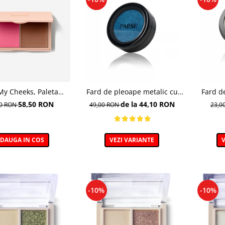
My Cheeks, Paleta
Fard de pleoape metalic cu
Fard d
a de contur, COLD -
efect de folie, 315 Saphire - 5g
Mono&Ne
58,50 RON
de la 44,10 RON
00 RON
49,00 RON
23,0
15 g
DAUGA IN COS
VEZI VARIANTE
V
-10%
-10%