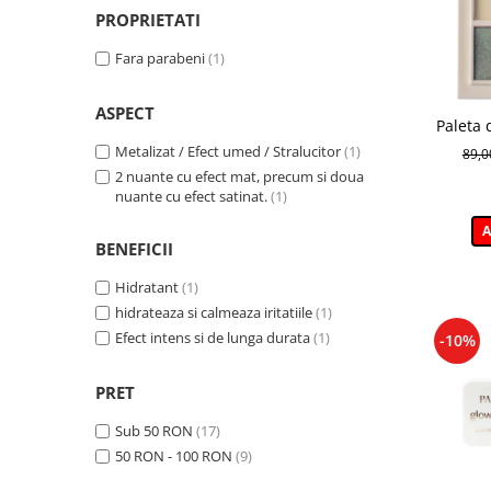
PROPRIETATI
Fara parabeni
(1)
ASPECT
Paleta 
Daily V
Metalizat / Efect umed / Stralucitor
(1)
89,
2 nuante cu efect mat, precum si doua
nuante cu efect satinat.
(1)
A
BENEFICII
Hidratant
(1)
hidrateaza si calmeaza iritatiile
(1)
Efect intens si de lunga durata
(1)
-10%
PRET
Sub 50 RON
(17)
50 RON - 100 RON
(9)