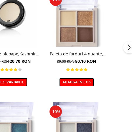
e pleoape,Kashmir
Paleta de farduri 4 nuante,
o, nuanta 605 - 5g
Daily Vibe, nuanta Golden
20,70 RON
80,10 RON
0 RON
89,00 RON
Hour 01 - 5,5g
EZI VARIANTE
ADAUGA IN COS
-10%