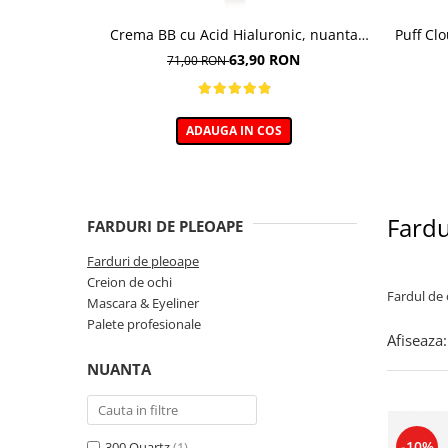
Crema BB cu Acid Hialuronic, nuanta
Puff Cl
03W NATURAL 30ml
63,90 RON
71,00 RON
ADAUGA IN COS
Fardu
FARDURI DE PLEOAPE
Farduri de pleoape
Creion de ochi
Fardul de 
Mascara & Eyeliner
Palete profesionale
Afiseaza:
NUANTA
-10%
300 Quartz
(1)