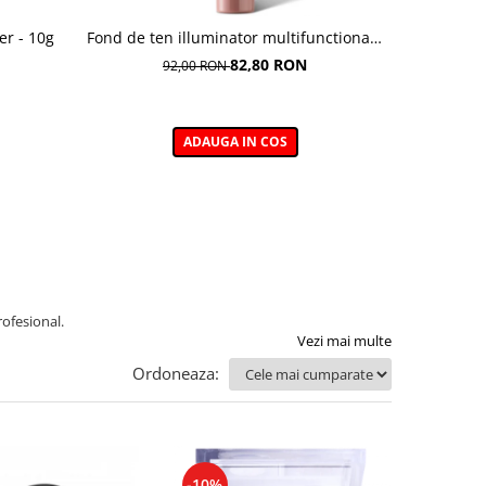
er - 10g
Fond de ten illuminator multifunctional ,
Pudra de o
Multi-function Illuminating Foundation,
82,80 RON
92,00 RON
nuanta 1N LIGHT BEIGE– 30 ml
ADAUGA IN COS
rofesional.
Vezi mai multe
Ordoneaza:
-10%