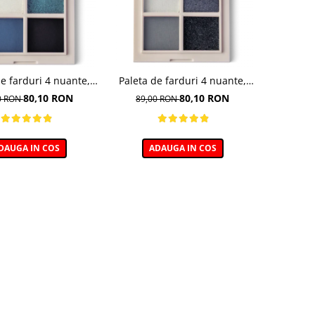
de farduri 4 nuante,
Paleta de farduri 4 nuante,
Vibe, nuanta Denim
Daily Vibe, nuanta Velvet
80,10 RON
80,10 RON
0 RON
89,00 RON
ood 05 - 5,5g
Smokey 06 - 5,5g
DAUGA IN COS
ADAUGA IN COS