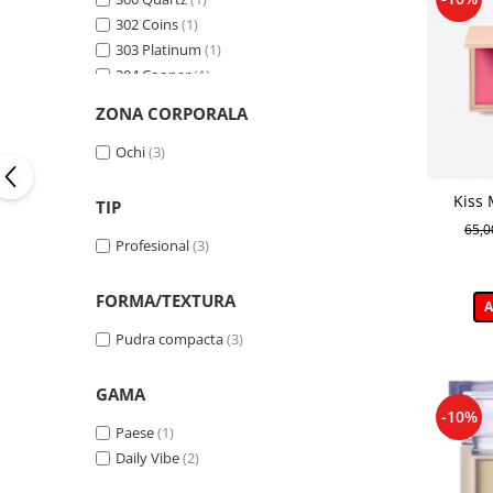
302 Coins
(1)
303 Platinum
(1)
304 Cooper
(1)
305 Jasper
(1)
ZONA CORPORALA
306 Onyx
(1)
307 Antique
(1)
Ochi
(3)
309 Crown
(1)
Kiss 
313 Rubin
(1)
TIP
cremoas
314 Amethyst
(1)
65,
Profesional
(3)
315 Saphire
(1)
605
(1)
FORMA/TEXTURA
650
(1)
A
654
(1)
Pudra compacta
(3)
660
(1)
666
(1)
GAMA
671
(1)
-10%
687
(1)
Paese
(1)
Daily Vibe
(2)