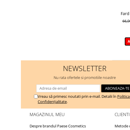
Fard
GLOWE
66,
G
A
NEWSLETTER
Nu rata ofertele si promotiile noastre
Vreau să primesc noutati prin e-mail. Detalii în
Politic
Confidențialitate
.
MAGAZINUL MEU
CLIENTI
Despre brandul Paese Cosmetics
Metode d