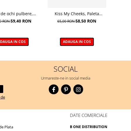
 de ochi pulbere,
Kiss My Cheeks, Paleta
ROUS EYE PIGMENT
cremoasa de contur, WARM -
59,40 RON
58,50 RON
00 RON
65,00 RON
OLD ROSE 12m
15 g
DAUGA IN COS
ADAUGA IN COS
SOCIAL
Urmareste-ne in social media
a de
DATE COMERCIALE
e Plata
B ONE DISTRIBUTION