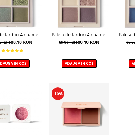
de farduri 4 nuante,
Paleta de farduri 4 nuante,
Paleta 
ibe, nuanta Military
Daily Vibe, nuanta Coffee
Daily 
80,10 RON
80,10 RON
00 RON
89,00 RON
89,0
Vibe 02 - 5,5g
Break 03 - 5,5g
M
DAUGA IN COS
ADAUGA IN COS
A
-10%