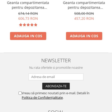
Geanta compartimentata
Geanta compartimentata
pentru depozitarea
pentru depozitarea
produselor de machiaj
accesoriilor si produselor de
674,14 RON
508,00 RON
machiaj, Beauty Case
606,73 RON
457,20 RON
ADAUGA IN COS
ADAUGA IN COS
NEWSLETTER
Nu rata ofertele si promotiile noastre
Vreau să primesc noutati prin e-mail. Detalii în
Politica de Confidențialitate
.