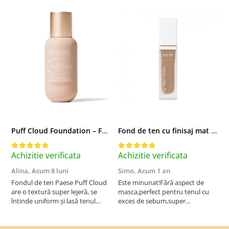
Puff Cloud Foundation – Fond de ten cu efect natural
Fond de ten cu finisaj mat si satinat, 3C ALMOND - 33 ml
Achizitie verificata
Achizitie verificata
A
Alina,
Acum 8 luni
Simo,
Acum 1 an
M
Fondul de ten Paese Puff Cloud
Este minunat!Fără aspect de
N
are o textură super lejeră, se
masca,perfect pentru tenul cu
întinde uniform și lasă tenul
exces de sebum,super
natural și luminos. Acoperire
rezistent!Recomand!
medie, fără efect de mască,
rezistă bine toată ziua și nu