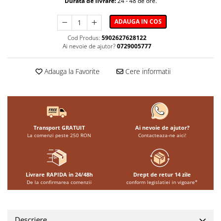
Durata de livrare:
24 - 48 de ore.
ADAUGA IN COS
Cod Produs:
5902627628122
Ai nevoie de ajutor?
0729005777
Adauga la Favorite
Cere informatii
Transport GRATUIT
Ai nevoie de ajutor?
La comenzi peste 250 RON
Contacteaza-ne aici!
Livrare RAPIDA in 24/48h
Drept de retur 14 zile
De la confirmarea comenzii
conform legislatiei in vigoare*
Descriere