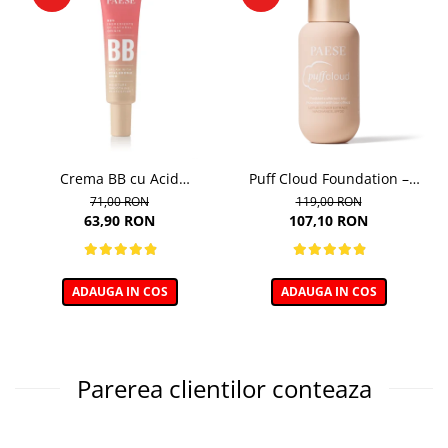
Crema BB cu Acid
Puff Cloud Foundation –
Hialuronic, nuanta 03W
Fond de ten cu efect natural
71,00 RON
119,00 RON
NATURAL 30ml
63,90 RON
107,10 RON
ADAUGA IN COS
ADAUGA IN COS
Parerea clientilor conteaza