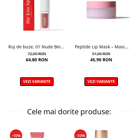
Ruj de buze, 01 Nude Beige
Peptide Lip Mask – Masca
The Kiss Lips - 3,4 ml
de buze cu peptide, Nuanta
72,00 RON
51,00 RON
Raspberry - 10g
64,80 RON
45,90 RON
VEZI VARIANTE
VEZI VARIANTE
Cele mai dorite produse:
-10%
-10%