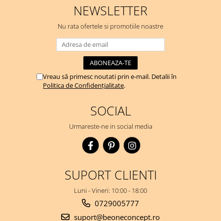
NEWSLETTER
oxidează. Se simte ca o cremă
hidratantă pe piele. Un f...
Nu rata ofertele si promotiile noastre
Vreau să primesc noutati prin e-mail. Detalii în
Politica de Confidențialitate
.
SOCIAL
Urmareste-ne in social media
SUPORT CLIENTI
Luni - Vineri: 10:00 - 18:00
0729005777
suport@beoneconcept.ro