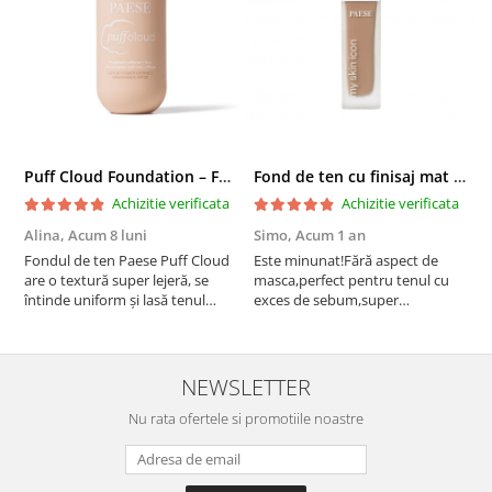
Puff Cloud Foundation – Fond de ten cu efect natural
Fond de ten cu finisaj mat si satinat, 3C ALMOND - 33 ml
Achizitie verificata
Achizitie verificata
Alina,
Acum 8 luni
Simo,
Acum 1 an
M
Fondul de ten Paese Puff Cloud
Este minunat!Fără aspect de
N
are o textură super lejeră, se
masca,perfect pentru tenul cu
întinde uniform și lasă tenul
exces de sebum,super
natural și luminos. Acoperire
rezistent!Recomand!
medie, fără efect de mască,
rezistă bine toată ziua și nu
oxidează. Se simte ca o cremă
NEWSLETTER
hidratantă pe piele. Un f...
Nu rata ofertele si promotiile noastre