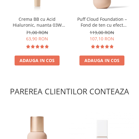
Crema BB cu Acid
Puff Cloud Foundation –
Hialuronic, nuanta 03W
Fond de ten cu efect
NATURAL 30ml
natural
71,00 RON
119,00 RON
63,90 RON
107,10 RON
ADAUGA IN COS
ADAUGA IN COS
PAREREA CLIENTILOR CONTEAZA