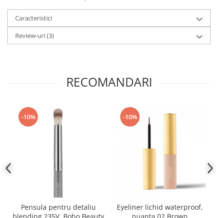
Caracteristici
Review-uri
(3)
RECOMANDARI
-10%
-10%
Pensula pentru detaliu
Eyeliner lichid waterproof,
blending 235V, Boho Beauty
nuanta 02 Brown