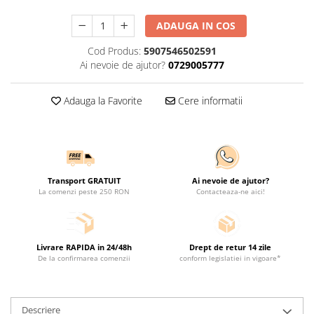
ADAUGA IN COS
Cod Produs:
5907546502591
Ai nevoie de ajutor?
0729005777
Adauga la Favorite
Cere informatii
Transport GRATUIT
Ai nevoie de ajutor?
La comenzi peste 250 RON
Contacteaza-ne aici!
Livrare RAPIDA in 24/48h
Drept de retur 14 zile
De la confirmarea comenzii
conform legislatiei in vigoare*
Descriere