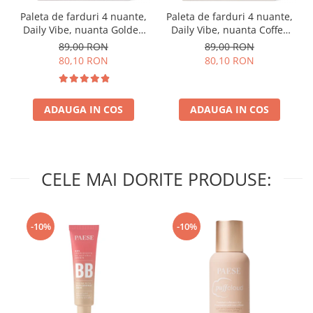
Paleta de farduri 4 nuante,
Paleta de farduri 4 nuante,
Daily Vibe, nuanta Golden
Daily Vibe, nuanta Coffee
Hour 01 - 5,5g
Break 03 - 5,5g
89,00 RON
89,00 RON
80,10 RON
80,10 RON
ADAUGA IN COS
ADAUGA IN COS
CELE MAI DORITE PRODUSE:
-10%
-10%