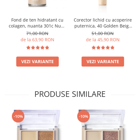
Fond de ten hidratant cu
Corector lichid cu acoperire
colagen, nuanta 301c Nude
puternica, 40 Golden Beige
- 30ml
- 9ml
71,00 RON
51,00 RON
de la 63,90 RON
de la 45,90 RON
VEZI VARIANTE
VEZI VARIANTE
PRODUSE SIMILARE
-10%
-10%