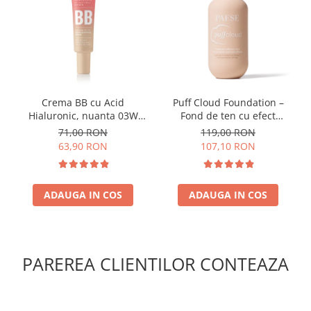
Crema BB cu Acid
Puff Cloud Foundation –
Hialuronic, nuanta 03W
Fond de ten cu efect
NATURAL 30ml
natural
71,00 RON
119,00 RON
63,90 RON
107,10 RON
ADAUGA IN COS
ADAUGA IN COS
PAREREA CLIENTILOR CONTEAZA