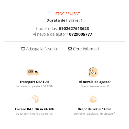
STOC EPUIZAT
Durata de livrare:
1
Cod Produs:
5902627613623
Ai nevoie de ajutor?
0729005777
Adauga la Favorite
Cere informatii
Transport GRATUIT
Ai nevoie de ajutor?
La comenzi peste 250 RON
Contacteaza-ne aici!
Livrare RAPIDA in 24/48h
Drept de retur 14 zile
De la confirmarea comenzii
conform legislatiei in vigoare*