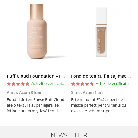
Puff Cloud Foundation – Fond de ten cu efect natural
Fond de ten cu finisaj mat si satinat, 3C ALMOND - 33 ml
Achizitie verificata
Achizitie verificata
Alina,
Acum 8 luni
Simo,
Acum 1 an
M
Fondul de ten Paese Puff Cloud
Este minunat!Fără aspect de
N
are o textură super lejeră, se
masca,perfect pentru tenul cu
întinde uniform și lasă tenul
exces de sebum,super
natural și luminos. Acoperire
rezistent!Recomand!
medie, fără efect de mască,
rezistă bine toată ziua și nu
oxidează. Se simte ca o cremă
NEWSLETTER