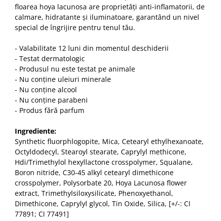
floarea hoya lacunosa are proprietăți anti-inflamatorii, de
calmare, hidratante și iluminatoare, garantând un nivel
special de îngrijire pentru tenul tău.
- Valabilitate 12 luni din momentul deschiderii
- Testat dermatologic
- Produsul nu este testat pe animale
- Nu conține uleiuri minerale
- Nu conține alcool
- Nu conține parabeni
- Produs fără parfum
Ingrediente:
Synthetic fluorphlogopite, Mica, Cetearyl ethylhexanoate,
Octyldodecyl, Stearoyl stearate, Caprylyl methicone,
Hdi/Trimethylol hexyllactone crosspolymer, Squalane,
Boron nitride, C30-45 alkyl cetearyl dimethicone
crosspolymer, Polysorbate 20, Hoya Lacunosa flower
extract, Trimethylsiloxysilicate, Phenoxyethanol,
Dimethicone, Caprylyl glycol, Tin Oxide, Silica, [+/-: CI
77891; CI 77491]