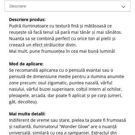
Descriere
Descriere produs:
Pudră iluminatoare cu textură fină și mătăsoasă ce
reușește să facă tenul să pară mai tânăr și mai sănătos.
Nuanța sa se combină perfect cu orice ton al pielii și
creează un efect strălucitor divin.
Mai mult, pune frumusețea în cea mai bună lumină!
Mod de aplicare:
Se recomandă aplicarea cu o pensulă evantai sau o
pensulă de dimensiune medie pentru a ilumina anumite
zone precum: osul zigomatic, puntea nazală, vârful
nasului, vârful buzei superioare, colțul intern al ochilor,
pleoapele, arcada, dar poate fi aplicat și pe corp (umeri,
gât, decolteu).
Mai multe detalii:
Indiferent de vreme sau stare, pielea ta poate fi frumoasă
și radiantă. Iluminatorul “Wonder Glow” are o nuanță
universală, similară cu cea a sampaniei. Extractul din