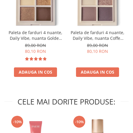
Paleta de farduri 4 nuante,
Paleta de farduri 4 nuante,
Daily Vibe, nuanta Golden
Daily Vibe, nuanta Coffee
Hour 01 - 5,5g
Break 03 - 5,5g
89,00 RON
89,00 RON
80,10 RON
80,10 RON
ADAUGA IN COS
ADAUGA IN COS
CELE MAI DORITE PRODUSE:
-10%
-10%