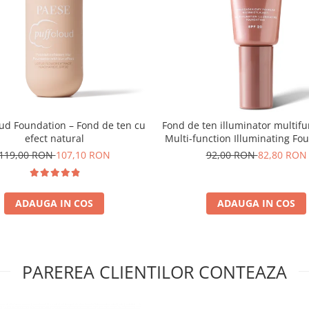
oud Foundation – Fond de ten cu
Fond de ten illuminator multifu
efect natural
Multi-function Illuminating Fo
nuanta 1N LIGHT BEIGE– 3
119,00 RON
107,10 RON
92,00 RON
82,80 RON
ADAUGA IN COS
ADAUGA IN COS
PAREREA CLIENTILOR CONTEAZA