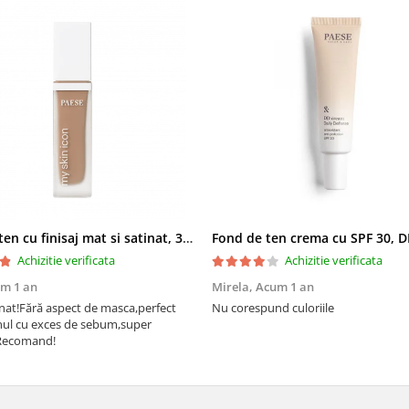
Fond de ten cu finisaj mat si satinat, 3C ALMOND - 33 ml
Achizitie verificata
Achizitie verificata
m 1 an
Mirela,
Acum 1 an
nat!Fără aspect de masca,perfect
Nu corespund culoriile
nul cu exces de sebum,super
!Recomand!