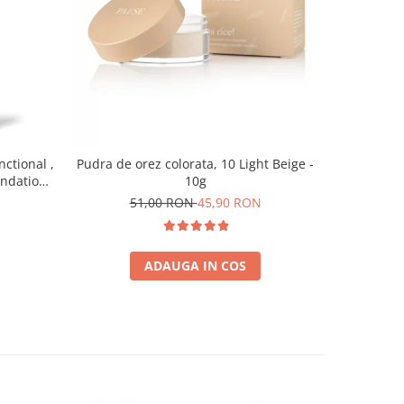
-10%
nctional ,
Pudra de orez colorata, 10 Light Beige -
Baza pent
undation,
10g
7
0 ml
51,00 RON
45,90 RON
ADAUGA IN COS