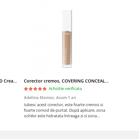
Fond de ten crema cu SPF 30, DD Cream, 6W Golden Tan - 30 ml
Corector cremos, COVERING CONCEALER MY SKIN ICON, nuanta 02 NATURAL BEIGE - 6,5 ml
Achizitie verificata
Adelina Mamoc,
Acum 1 an
Ina,
Acum 2 
Iubesc acest corector, este foarte cremos si
Imi place tex
foarte comod de purtat. După aplicare, zona
ochilor este hidratata întreaga zi si zona
cearcănelor este astupata. Nu încarcă, ci lasă
un efect mat dar si hidratant. Recomand!