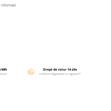
informatii
4/48h
Drept de retur 14 zile
enzii
conform legislatiei in vigoare*