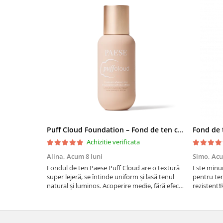
Puff Cloud Foundation – Fond de ten cu efect natural
Achizitie verificata
Alina,
Acum 8 luni
Simo,
Acu
Fondul de ten Paese Puff Cloud are o textură
Este minu
super lejeră, se întinde uniform și lasă tenul
pentru te
natural și luminos. Acoperire medie, fără efect
rezistent
de mască, rezistă bine toată ziua și nu
oxidează. Se simte ca o cremă hidratantă pe
piele. Un f...