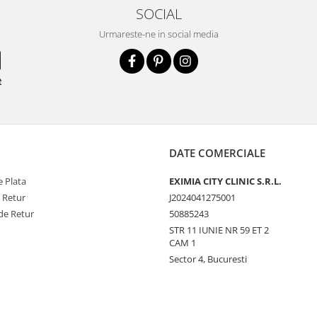
SOCIAL
Urmareste-ne in social media
e
DATE COMERCIALE
 Plata
EXIMIA CITY CLINIC S.R.L.
e Retur
J2024041275001
de Retur
50885243
STR 11 IUNIE NR 59 ET 2
CAM 1
Sector 4, Bucuresti