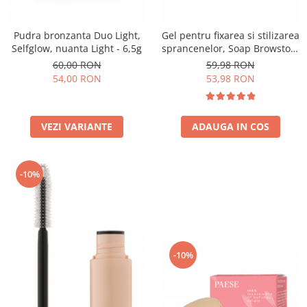
Pudra bronzanta Duo Light,
Gel pentru fixarea si stilizarea
Selfglow, nuanta Light - 6,5g
sprancenelor, Soap Browstory
- 8g
60,00 RON
59,98 RON
54,00 RON
53,98 RON
VEZI VARIANTE
ADAUGA IN COS
-10%
-10%