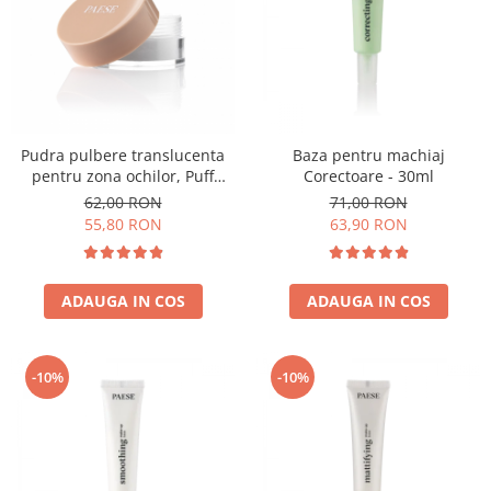
Pudra pulbere translucenta
Baza pentru machiaj
pentru zona ochilor, Puff
Corectoare - 30ml
Cloud 5,3g
62,00 RON
71,00 RON
55,80 RON
63,90 RON
ADAUGA IN COS
ADAUGA IN COS
-10%
-10%