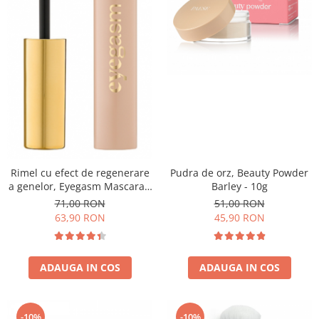
Pudra de orz, Beauty Powder
Rimel cu efect de regenerare
Barley - 10g
a genelor, Eyegasm Mascara -
8ml
51,00 RON
71,00 RON
45,90 RON
63,90 RON
ADAUGA IN COS
ADAUGA IN COS
-10%
-10%