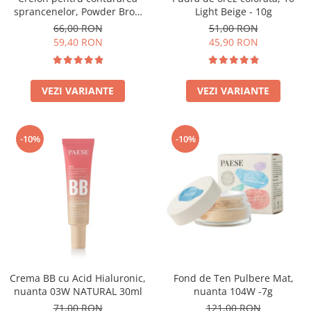
sprancenelor, Powder Brow
Light Beige - 10g
Pencil, nuanta Honey Blond -
66,00 RON
51,00 RON
1.19g
59,40 RON
45,90 RON
VEZI VARIANTE
VEZI VARIANTE
-10%
-10%
Crema BB cu Acid Hialuronic,
Fond de Ten Pulbere Mat,
nuanta 03W NATURAL 30ml
nuanta 104W -7g
71,00 RON
121,00 RON