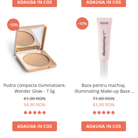
ADAUGA IN COS
ADAUGA IN COS
-10%
-10%
Pudra compacta iluminatoare,
Baza pentru machiaj,
Wonder Glow - 7.5g
Illuminating Make-up Base -
30ml
61,00 RON
71,00 RON
54,90 RON
63,90 RON
ADAUGA IN COS
ADAUGA IN COS