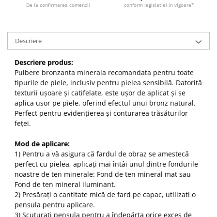
De la confirmarea comenzii
conform legislatiei in vigoare*
Descriere
Descriere produs:
Pulbere bronzanta minerala recomandata pentru toate
tipurile de piele, inclusiv pentru pielea sensibilă. Datorită
texturii ușoare și catifelate, este ușor de aplicat și se
aplica usor pe piele, oferind efectul unui bronz natural.
Perfect pentru evidențierea și conturarea trăsăturilor
feței.
Mod de aplicare:
1) Pentru a vă asigura că fardul de obraz se amestecă
perfect cu pielea, aplicați mai întâi unul dintre fondurile
noastre de ten minerale: Fond de ten mineral mat sau
Fond de ten mineral iluminant.
2) Presărați o cantitate mică de fard pe capac, utilizati o
pensula pentru aplicare.
3) Scuturați pensula pentru a îndepărta orice exces de