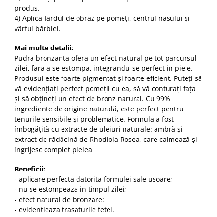
produs.
4) Aplică fardul de obraz pe pomeți, centrul nasului și
vârful bărbiei.
Mai multe detalii:
Pudra bronzanta ofera un efect natural pe tot parcursul
zilei, fara a se estompa, integrandu-se perfect in piele.
Produsul este foarte pigmentat și foarte eficient. Puteți să
vă evidențiați perfect pomeții cu ea, să vă conturați fața
și să obțineți un efect de bronz narural. Cu 99%
ingrediente de origine naturală, este perfect pentru
tenurile sensibile și problematice. Formula a fost
îmbogățită cu extracte de uleiuri naturale: ambră și
extract de rădăcină de Rhodiola Rosea, care calmează și
îngrijesc complet pielea.
Beneficii:
- aplicare perfecta datorita formulei sale usoare;
- nu se estompeaza in timpul zilei;
- efect natural de bronzare;
- evidentieaza trasaturile fetei.