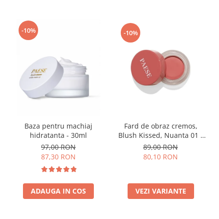
-10%
-10%
Fard de obraz cremos,
Baza pentru machiaj
Blush Kissed, Nuanta 01 -
hidratanta - 30ml
4g
89,00 RON
97,00 RON
80,10 RON
87,30 RON
VEZI VARIANTE
ADAUGA IN COS