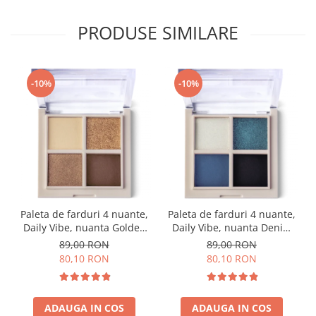
PRODUSE SIMILARE
-10%
-10%
Paleta de farduri 4 nuante,
Paleta de farduri 4 nuante,
Daily Vibe, nuanta Golden
Daily Vibe, nuanta Denim
Hour 01 - 5,5g
Mood 05 - 5,5g
89,00 RON
89,00 RON
80,10 RON
80,10 RON
ADAUGA IN COS
ADAUGA IN COS