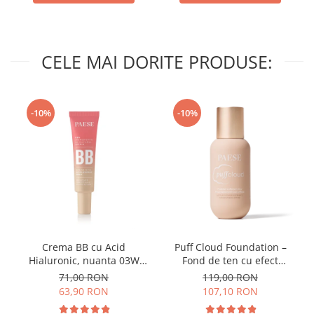
CELE MAI DORITE PRODUSE:
-10%
-10%
Crema BB cu Acid
Puff Cloud Foundation –
Hialuronic, nuanta 03W
Fond de ten cu efect
NATURAL 30ml
natural
71,00 RON
119,00 RON
63,90 RON
107,10 RON