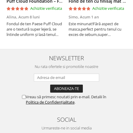
Puff Cloud Foundation – Fond de ten cu efect natural
Fond de ten cu finisaj mat si satinat, 3C ALMOND - 33 ml
Achizitie verificata
Achizitie verificata
Alina,
Acum 8 luni
Simo,
Acum 1 an
M
Fondul de ten Paese Puff Cloud
Este minunat!Fără aspect de
N
are o textură super lejeră, se
masca,perfect pentru tenul cu
întinde uniform și lasă tenul
exces de sebum,super
natural și luminos. Acoperire
rezistent!Recomand!
medie, fără efect de mască,
rezistă bine toată ziua și nu
oxidează. Se simte ca o cremă
NEWSLETTER
hidratantă pe piele. Un f...
Nu rata ofertele si promotiile noastre
Vreau să primesc noutati prin e-mail. Detalii în
Politica de Confidențialitate
.
SOCIAL
Urmareste-ne in social media