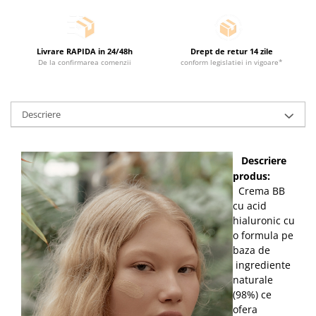
Livrare RAPIDA in 24/48h
Drept de retur 14 zile
De la confirmarea comenzii
conform legislatiei in vigoare*
Descriere
Descriere
produs:
Crema BB
cu acid
hialuronic cu
o formula pe
baza de
ingrediente
naturale
(98%) ce
ofera