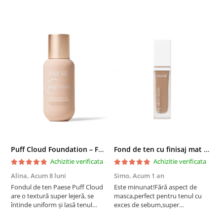
Puff Cloud Foundation – Fond de ten cu efect natural
Fond de ten cu finisaj mat si satinat, 3C ALMOND - 33 ml
Achizitie verificata
Achizitie verificata
Alina,
Acum 8 luni
Simo,
Acum 1 an
M
Fondul de ten Paese Puff Cloud
Este minunat!Fără aspect de
N
are o textură super lejeră, se
masca,perfect pentru tenul cu
întinde uniform și lasă tenul
exces de sebum,super
natural și luminos. Acoperire
rezistent!Recomand!