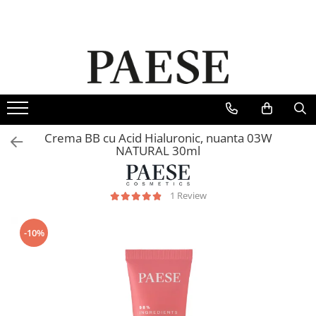
Ten
Ochi
Buze
Accesorii
Fond de ten
Mascara & Eyeliner
Ruj de buze
Pensule
Corectoare
Creion de ochi
Gloss de buze
Buretel de machiaj
Iluminatoare
Farduri de pleoape
Creioane de buze
Genti
Crema BB cu Acid Hialuronic, nuanta 03W
Pudra compacta
Unghii
NATURAL 30ml
Pudra pulbere
Fard de obraz
1 Review
Baza machiaj
Seruri
-10%