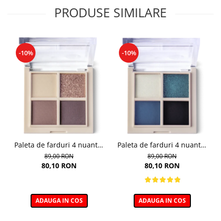
PRODUSE SIMILARE
-10%
-10%
Paleta de farduri 4 nuante,
Paleta de farduri 4 nuante,
Daily Vibe, nuanta Coffee
Daily Vibe, nuanta Denim
89,00 RON
89,00 RON
Break 03 - 5,5g
Mood 05 - 5,5g
80,10 RON
80,10 RON
ADAUGA IN COS
ADAUGA IN COS