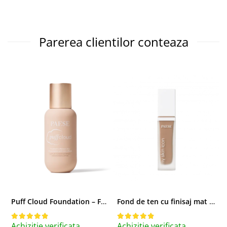
Parerea clientilor conteaza
Puff Cloud Foundation – Fond de ten cu efect natural
Fond de ten cu finisaj mat si satinat, 3C ALMOND - 33 ml
Achizitie verificata
Achizitie verificata
A