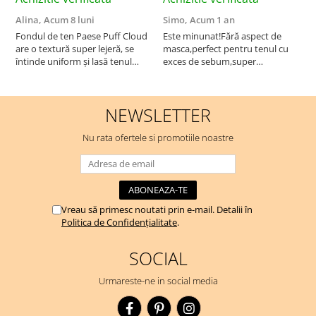
Alina,
Acum 8 luni
Simo,
Acum 1 an
M
Fondul de ten Paese Puff Cloud
Este minunat!Fără aspect de
N
are o textură super lejeră, se
masca,perfect pentru tenul cu
întinde uniform și lasă tenul
exces de sebum,super
natural și luminos. Acoperire
rezistent!Recomand!
medie, fără efect de mască,
rezistă bine toată ziua și nu
NEWSLETTER
oxidează. Se simte ca o cremă
hidratantă pe piele. Un f...
Nu rata ofertele si promotiile noastre
Vreau să primesc noutati prin e-mail. Detalii în
Politica de Confidențialitate
.
SOCIAL
Urmareste-ne in social media