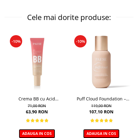
Cele mai dorite produse:
-10%
-10%
Crema BB cu Acid
Puff Cloud Foundation –
Hialuronic, nuanta 03W
Fond de ten cu efect natural
71,00 RON
119,00 RON
NATURAL 30ml
63,90 RON
107,10 RON
ADAUGA IN COS
ADAUGA IN COS