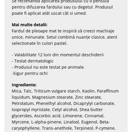
Se recomandă aplicarea produsului cu o pensulă
pentru difuzarea fardului sau cu degetul. Produsul
poate fi aplicat atât uscat cât si umed.
Mai multe detalii:
Fardul de pleoape mat te inspiră să creezi machiaje
unice, minunate. Setul combină nuanțe clasice, atent
selectionate în culori pastel.
- Valabilitate 12 luni din momentul deschiderii
- Testat dermatologic
- Produsul nu este testat pe animale.
-Sigur pentru ochi
Ingrediente:
Mica, Talc, Triticum vulgare starch, Kaolin, Paraffinum
liquidum, Magnesium stearate, Zinc stearate,
Petrolatum, Phenethyl alcohol, Dicaprylyl carbonate,
Isopropyl myristate, Cetyl alcohol, Shea butter
glycerides, Ascorbic acid, Limonene, Cinnamal,
Myrcene, L-alpha-pinene, Linalool, Eugenol, Beta-
caryophyllene, Trans-anethole, Terpineol, P-cymene,