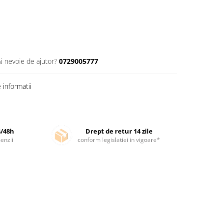
Ai nevoie de ajutor?
0729005777
informatii
4/48h
Drept de retur 14 zile
enzii
conform legislatiei in vigoare*