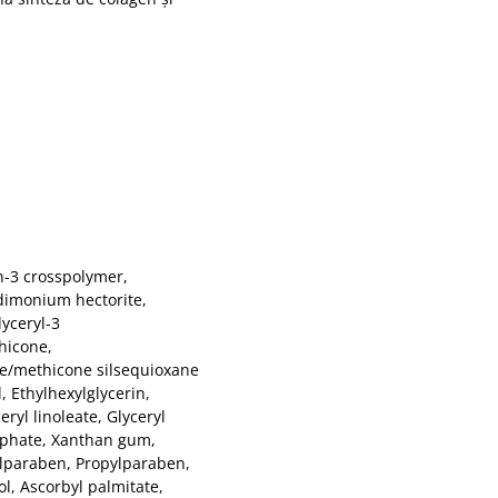
n-3 crosspolymer,
rdimonium hectorite,
lyceryl-3
hicone,
ne/methicone silsequioxane
 Ethylhexylglycerin,
eryl linoleate, Glyceryl
osphate, Xanthan gum,
lparaben, Propylparaben,
l, Ascorbyl palmitate,