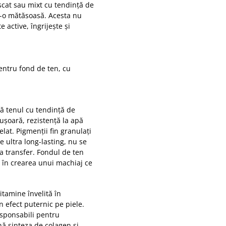
scat sau mixt cu tendință de
d-o mătăsoasă. Acesta nu
 active, îngrijește și
ntru fond de ten, cu
ă tenul cu tendință de
șoară, rezistență la apă
elat. Pigmenții fin granulați
 ultra long-lasting, nu se
la transfer. Fondul de ten
 în crearea unui machiaj ce
itamine învelită în
n efect puternic pe piele.
esponsabili pentru
ină sinteza de colagen și