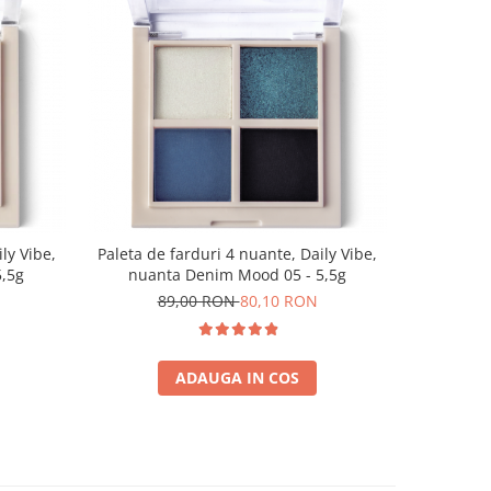
-10%
ly Vibe,
Paleta de farduri 4 nuante, Daily Vibe,
Paleta de 
5,5g
nuanta Denim Mood 05 - 5,5g
nuanta
89,00 RON
80,10 RON
8
ADAUGA IN COS