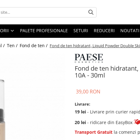
ORII
PALETE PROFESIONALE
SETURI
REDUCERI
NOUTATI
l /
Ten /
Fond de ten /
Fond de ten hidratant, Liquid Powder Double Ski
Fond de ten hidratant,
10A - 30ml
39,00 RON
Livrare:
19 lei
- Livrare prin curier rapi
20 lei
- ridicare din EasyBox
Transport Gratuit
la comenzi p