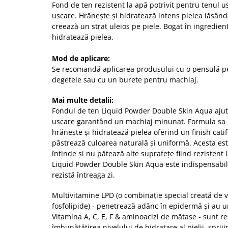
Fond de ten rezistent la apă potrivit pentru tenul u
uscare. Hrănește și hidratează intens pielea lăsân
creează un strat uleios pe piele. Bogat în ingrediente
hidratează pielea.
Mod de aplicare:
Se recomandă aplicarea produsului cu o pensulă pe
degetele sau cu un burete pentru machiaj.
Mai multe detalii:
Fondul de ten Liquid Powder Double Skin Aqua ajut
uscare garantând un machiaj minunat. Formula sa u
hrănește și hidratează pielea oferind un finish catif
păstrează culoarea naturală și uniformă. Acesta este
întinde și nu pătează alte suprafețe fiind rezistent 
Liquid Powder Double Skin Aqua este indispensabil
rezistă întreaga zi.
Multivitamine LPD (o combinație special creată de v
fosfolipide) - penetrează adânc în epidermă și au u
Vitamina A, C, E, F & aminoacizi de mătase - sunt r
îmbunătățirea nivelului de hidratare al pielii, sprij