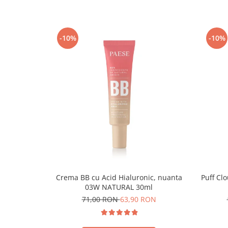
-10%
-10%
Crema BB cu Acid Hialuronic, nuanta
Puff Cl
03W NATURAL 30ml
71,00 RON
63,90 RON