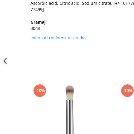
Ascorbic acid, Citric acid, Sodium citrate, [+/-: CI 7
77499]
Gramaj:
30ml
Informatii conformitate produs
-10%
-10%