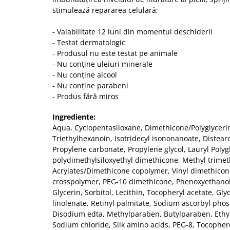
stimulează repararea celulară;
- Valabilitate 12 luni din momentul deschiderii
- Testat dermatologic
- Produsul nu este testat pe animale
- Nu conține uleiuri minerale
- Nu conține alcool
- Nu conține parabeni
- Produs fără miros
Ingrediente:
Aqua, Cyclopentasiloxane, Dimethicone/Polyglyceri
Triethylhexanoin, Isotridecyl isononanoate, Distea
Propylene carbonate, Propylene glycol, Lauryl Polyg
polydimethylsiloxyethyl dimethicone, Methyl trimet
Acrylates/Dimethicone copolymer, Vinyl dimethico
crosspolymer, PEG-10 dimethicone, Phenoxyethanol,
Glycerin, Sorbitol, Lecithin, Tocopheryl acetate, Glyc
linolenate, Retinyl palmitate, Sodium ascorbyl ph
Disodium edta, Methylparaben, Butylparaben, Ethy
Sodium chloride, Silk amino acids, PEG-8, Tocophero