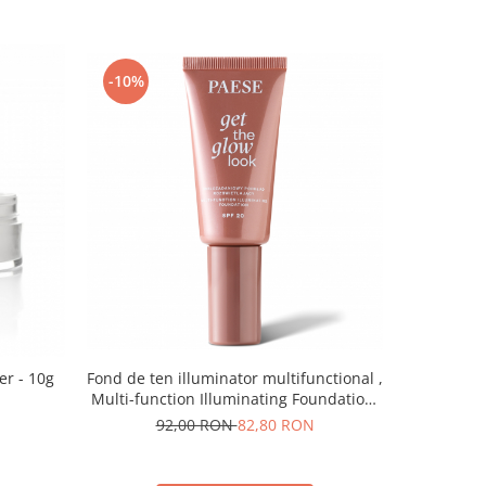
-10%
-10%
er - 10g
Fond de ten illuminator multifunctional ,
Pudra de o
Multi-function Illuminating Foundation,
nuanta 1N LIGHT BEIGE– 30 ml
92,00 RON
82,80 RON
5