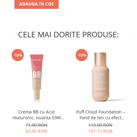
ADAUGA IN COS
CELE MAI DORITE PRODUSE:
-10%
-10%
Crema BB cu Acid
Puff Cloud Foundation –
Hialuronic, nuanta 03W
Fond de ten cu efect
NATURAL 30ml
natural
71,00 RON
119,00 RON
63,90 RON
107,10 RON