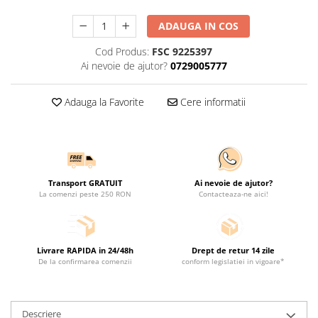
ADAUGA IN COS
Cod Produs:
FSC 9225397
Ai nevoie de ajutor?
0729005777
Adauga la Favorite
Cere informatii
Transport GRATUIT
Ai nevoie de ajutor?
La comenzi peste 250 RON
Contacteaza-ne aici!
Livrare RAPIDA in 24/48h
Drept de retur 14 zile
De la confirmarea comenzii
conform legislatiei in vigoare*
Descriere