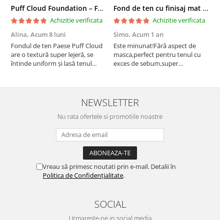
Puff Cloud Foundation – Fond de ten cu efect natural
Fond de ten cu finisaj mat si satinat, 3C ALMOND - 33 ml
Achizitie verificata
Achizitie verificata
Alina,
Acum 8 luni
Simo,
Acum 1 an
M
Fondul de ten Paese Puff Cloud
Este minunat!Fără aspect de
N
are o textură super lejeră, se
masca,perfect pentru tenul cu
întinde uniform și lasă tenul
exces de sebum,super
natural și luminos. Acoperire
rezistent!Recomand!
medie, fără efect de mască,
rezistă bine toată ziua și nu
oxidează. Se simte ca o cremă
NEWSLETTER
hidratantă pe piele. Un f...
Nu rata ofertele si promotiile noastre
Vreau să primesc noutati prin e-mail. Detalii în
Politica de Confidențialitate
.
SOCIAL
Urmareste-ne in social media