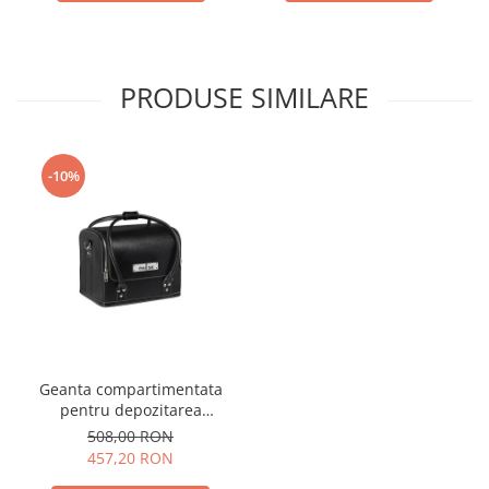
PRODUSE SIMILARE
-10%
Geanta compartimentata
pentru depozitarea
accesoriilor si produselor
508,00 RON
de machiaj, Beauty Case
457,20 RON