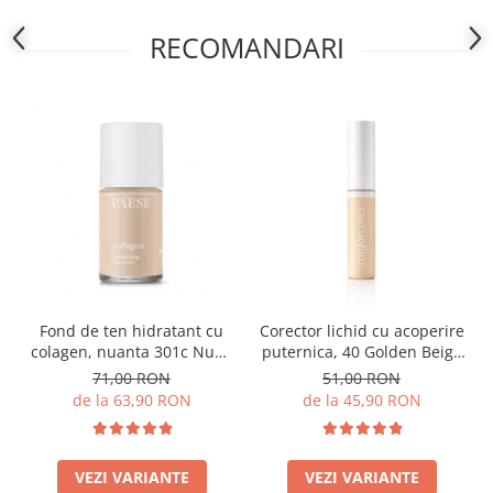
RECOMANDARI
Fond de ten hidratant cu
Corector lichid cu acoperire
colagen, nuanta 301c Nude
puternica, 40 Golden Beige
- 30ml
- 9ml
71,00 RON
51,00 RON
de la 63,90 RON
de la 45,90 RON
VEZI VARIANTE
VEZI VARIANTE