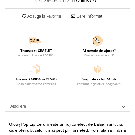
Ai nevoie de ajutor?
0729005777
Adauga la Favorite
Cere informatii
Transport GRATUIT
Ai nevoie de ajutor?
La comenzi peste 250 RON
Contacteaza-ne aici!
Livrare RAPIDA in 24/48h
Drept de retur 14 zile
De la confirmarea comenzii
conform legislatiei in vigoare*
Descriere
GlowyPop Lip Serum este un ruj cu efect de balsam si luciu, 
care ofera buzelor un aspect plin si neted. Formula sa imbina 