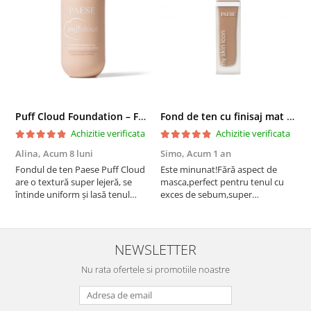
Puff Cloud Foundation – Fond de ten cu efect natural
Fond de ten cu finisaj mat si satinat, 3C ALMOND - 33 ml
Achizitie verificata
Achizitie verificata
Alina,
Acum 8 luni
Simo,
Acum 1 an
M
Fondul de ten Paese Puff Cloud
Este minunat!Fără aspect de
N
are o textură super lejeră, se
masca,perfect pentru tenul cu
întinde uniform și lasă tenul
exces de sebum,super
natural și luminos. Acoperire
rezistent!Recomand!
medie, fără efect de mască,
rezistă bine toată ziua și nu
oxidează. Se simte ca o cremă
NEWSLETTER
hidratantă pe piele. Un f...
Nu rata ofertele si promotiile noastre