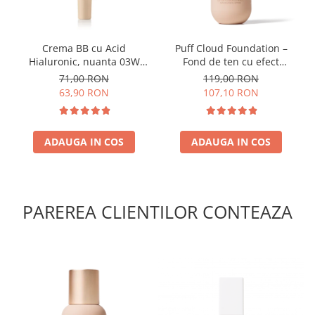
Crema BB cu Acid
Puff Cloud Foundation –
Hialuronic, nuanta 03W
Fond de ten cu efect
NATURAL 30ml
natural
71,00 RON
119,00 RON
63,90 RON
107,10 RON
ADAUGA IN COS
ADAUGA IN COS
PAREREA CLIENTILOR CONTEAZA