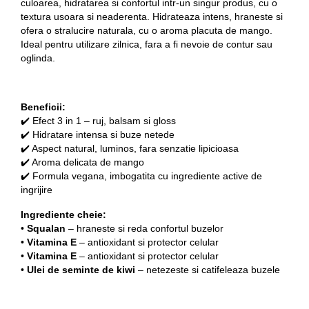
culoarea, hidratarea si confortul intr-un singur produs, cu o 
textura usoara si neaderenta. Hidrateaza intens, hraneste si 
ofera o stralucire naturala, cu o aroma placuta de mango. 
Ideal pentru utilizare zilnica, fara a fi nevoie de contur sau 
oglinda.
Beneficii:
✔️ Efect 3 in 1 – ruj, balsam si gloss
✔️ Hidratare intensa si buze netede
✔️ Aspect natural, luminos, fara senzatie lipicioasa
✔️ Aroma delicata de mango
✔️ Formula vegana, imbogatita cu ingrediente active de 
ingrijire
Ingrediente cheie:
• 
Squalan
 – hraneste si reda confortul buzelor
• 
Vitamina E
 – antioxidant si protector celular
• 
Vitamina E
 – antioxidant si protector celular
• 
Ulei de seminte de kiwi
 – netezeste si catifeleaza buzele