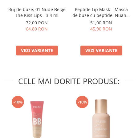
Ruj de buze, 01 Nude Beige
Peptide Lip Mask – Masca
The Kiss Lips - 3,4 ml
de buze cu peptide, Nuanta
Raspberry - 10g
72,00 RON
51,00 RON
64,80 RON
45,90 RON
VEZI VARIANTE
VEZI VARIANTE
CELE MAI DORITE PRODUSE:
-10%
-10%