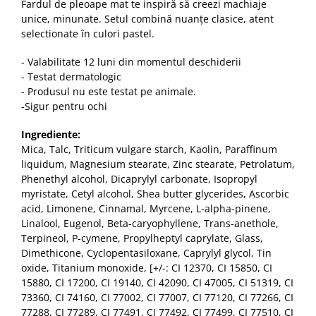
Fardul de pleoape mat te inspiră să creezi machiaje
unice, minunate. Setul combină nuanțe clasice, atent
selectionate în culori pastel.
- Valabilitate 12 luni din momentul deschiderii
- Testat dermatologic
- Produsul nu este testat pe animale.
-Sigur pentru ochi
Ingrediente:
Mica, Talc, Triticum vulgare starch, Kaolin, Paraffinum
liquidum, Magnesium stearate, Zinc stearate, Petrolatum,
Phenethyl alcohol, Dicaprylyl carbonate, Isopropyl
myristate, Cetyl alcohol, Shea butter glycerides, Ascorbic
acid, Limonene, Cinnamal, Myrcene, L-alpha-pinene,
Linalool, Eugenol, Beta-caryophyllene, Trans-anethole,
Terpineol, P-cymene, Propylheptyl caprylate, Glass,
Dimethicone, Cyclopentasiloxane, Caprylyl glycol, Tin
oxide, Titanium monoxide, [+/-: CI 12370, CI 15850, CI
15880, CI 17200, CI 19140, CI 42090, CI 47005, CI 51319, CI
73360, CI 74160, CI 77002, CI 77007, CI 77120, CI 77266, CI
77288, CI 77289, CI 77491, CI 77492, CI 77499, CI 77510, CI