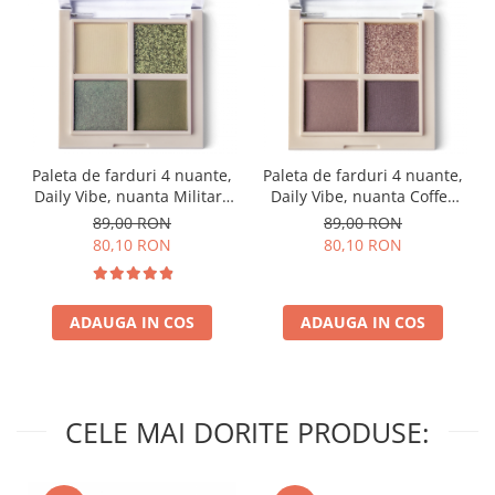
Paleta de farduri 4 nuante,
Paleta de farduri 4 nuante,
Daily Vibe, nuanta Military
Daily Vibe, nuanta Coffee
Vibe 02 - 5,5g
Break 03 - 5,5g
89,00 RON
89,00 RON
80,10 RON
80,10 RON
ADAUGA IN COS
ADAUGA IN COS
CELE MAI DORITE PRODUSE: