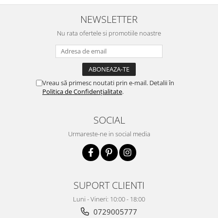
rezistă bine toată ziua și nu
oxidează. Se simte ca o cremă
NEWSLETTER
hidratantă pe piele. Un f...
Nu rata ofertele si promotiile noastre
Vreau să primesc noutati prin e-mail. Detalii în
Politica de Confidențialitate
.
SOCIAL
Urmareste-ne in social media
SUPORT CLIENTI
Luni - Vineri: 10:00 - 18:00
0729005777