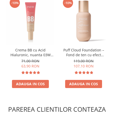
-10%
-10%
Crema BB cu Acid
Puff Cloud Foundation –
Hialuronic, nuanta 03W
Fond de ten cu efect
NATURAL 30ml
natural
71,00 RON
119,00 RON
63,90 RON
107,10 RON
ADAUGA IN COS
ADAUGA IN COS
PAREREA CLIENTILOR CONTEAZA