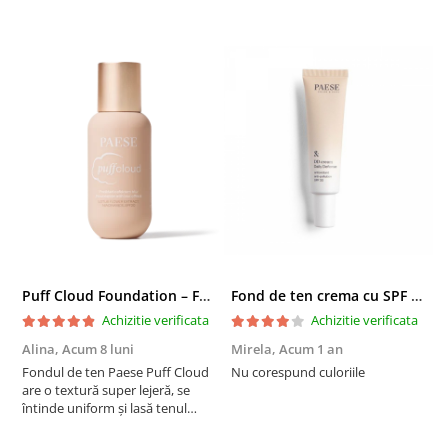
Puff Cloud Foundation – Fond de ten cu efect natural
Fond de ten crema cu SPF 30, DD Cream, 6W Golden Tan - 30 ml
Achizitie verificata
Achizitie verificata
Alina,
Acum 8 luni
Mirela,
Acum 1 an
U
A
Fondul de ten Paese Puff Cloud
Nu corespund culoriile
are o textură super lejeră, se
S
întinde uniform și lasă tenul
natural și luminos. Acoperire
medie, fără efect de mască,