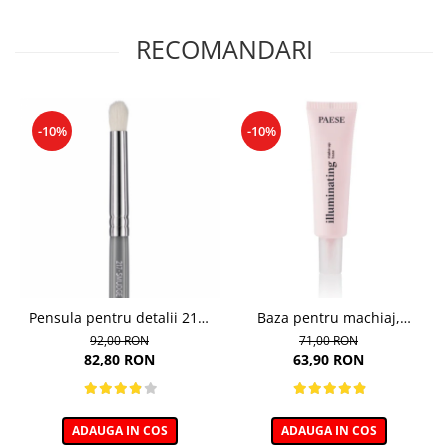
RECOMANDARI
-10%
-10%
Pensula pentru detalii 217,
Baza pentru machiaj,
Boho Beauty Smudge
Illuminating Make-up Base -
92,00 RON
71,00 RON
30ml
82,80 RON
63,90 RON
ADAUGA IN COS
ADAUGA IN COS