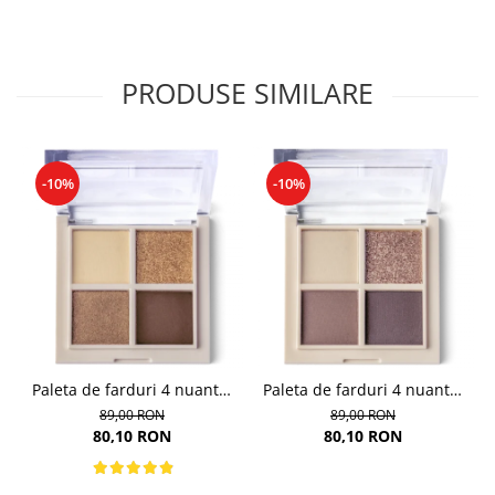
PRODUSE SIMILARE
-10%
-10%
Paleta de farduri 4 nuante,
Paleta de farduri 4 nuante,
Daily Vibe, nuanta Golden
Daily Vibe, nuanta Coffee
89,00 RON
89,00 RON
Hour 01 - 5,5g
Break 03 - 5,5g
80,10 RON
80,10 RON