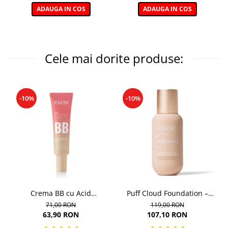
ADAUGA IN COS
ADAUGA IN COS
Cele mai dorite produse:
-10%
-10%
Crema BB cu Acid
Puff Cloud Foundation –
Hialuronic, nuanta 03W
Fond de ten cu efect natural
71,00 RON
119,00 RON
NATURAL 30ml
63,90 RON
107,10 RON