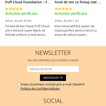
Puff Cloud Foundation – Fond de ten cu efect natural
Fond de ten cu finisaj mat si satinat, 3C ALMOND - 33 ml
Achizitie verificata
Achizitie verificata
A
Alina,
Acum 8 luni
Simo,
Acum 1 an
M
Fondul de ten Paese Puff Cloud
Este minunat!Fără aspect de
N
are o textură super lejeră, se
masca,perfect pentru tenul cu
întinde uniform și lasă tenul
exces de sebum,super
natural și luminos. Acoperire
rezistent!Recomand!
medie, fără efect de mască,
rezistă bine toată ziua și nu
NEWSLETTER
oxidează. Se simte ca o cremă
hidratantă pe piele. Un f...
Nu rata ofertele si promotiile noastre
Vreau să primesc noutati prin e-mail. Detalii în
Politica de Confidențialitate
.
SOCIAL