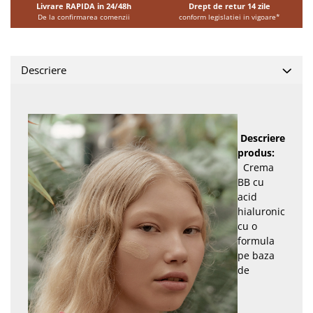
Livrare RAPIDA in 24/48h
Drept de retur 14 zile
De la confirmarea comenzii
conform legislatiei in vigoare*
Descriere
Descriere
produs:
Crema
BB cu
acid
hialuronic
cu o
formula
pe baza
de