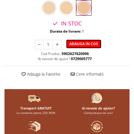
IN STOC
Durata de livrare:
1
ADAUGA IN COS
Cod Produs:
5902627620096
Ai nevoie de ajutor?
0729005777
Adauga la Favorite
Cere informatii
Transport GRATUIT
Ai nevoie de ajutor?
La comenzi peste 250 RON
Contacteaza-ne aici!