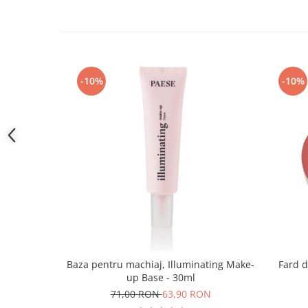
-10%
-10%
Baza pentru machiaj, Illuminating Make-
Fard d
up Base - 30ml
71,00 RON
63,90 RON