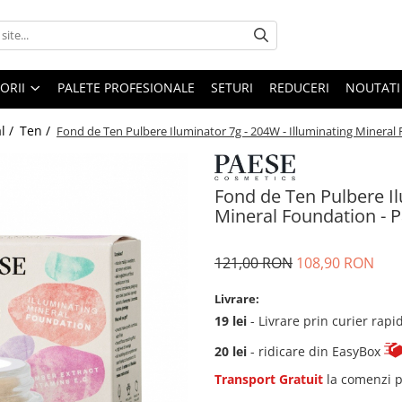
ORII
PALETE PROFESIONALE
SETURI
REDUCERI
NOUTATI
l /
Ten /
Fond de Ten Pulbere Iluminator 7g - 204W - Illuminating Mineral
Fond de Ten Pulbere Il
Mineral Foundation - 
121,00 RON
108,90 RON
Livrare:
19 lei
- Livrare prin curier rapi
20 lei
- ridicare din EasyBox
Transport Gratuit
la comenzi p