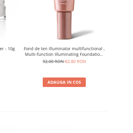
-10%
er - 10g
Fond de ten illuminator multifunctional ,
Pudra de o
Multi-function Illuminating Foundation,
nuanta 1N LIGHT BEIGE– 30 ml
92,00 RON
82,80 RON
5
ADAUGA IN COS