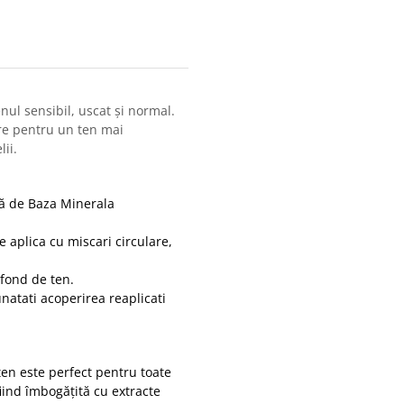
nul sensibil, uscat și normal.
ire pentru un ten mai
ii.
ică de Baza Minerala
e aplica cu miscari circulare,
 fond de ten.
unatati acoperirea reaplicati
ten este perfect pentru toate
fiind îmbogățită cu extracte