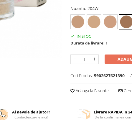
Nuanta
: 204W
IN STOC
Durata de livrare:
1
ADAUG
Cod Produs:
5902627621390
Adauga la Favorite
Cere 
Ai nevoie de ajutor?
Livrare RAPIDA in 2
Contacteaza-ne aici!
De la confirmarea com