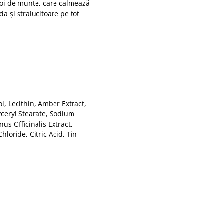
ifoi de munte, care calmează
da și stralucitoare pe tot
l, Lecithin, Amber Extract,
yceryl Stearate, Sodium
us Officinalis Extract,
oride, Citric Acid, Tin