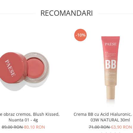
RECOMANDARI
-10%
e obraz cremos, Blush Kissed,
Crema BB cu Acid Hialuronic,
Nuanta 01 - 4g
03W NATURAL 30ml
89,00 RON
80,10 RON
71,00 RON
63,90 RON