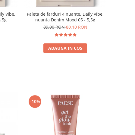
ly Vibe,
Paleta de farduri 4 nuante, Daily Vibe,
Paleta de 
5,5g
nuanta Denim Mood 05 - 5,5g
nuanta
89,00 RON
80,10 RON
8
ADAUGA IN COS
-10%