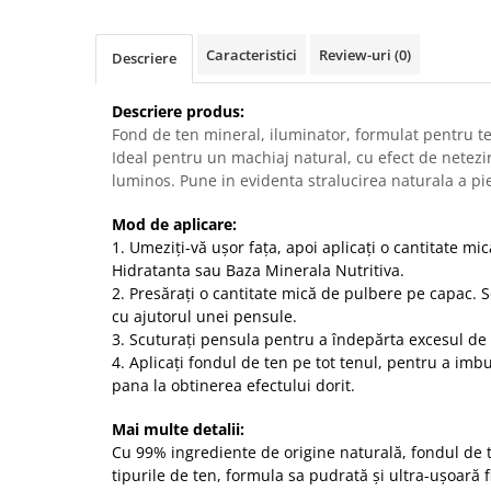
Caracteristici
Review-uri
(0)
Descriere
Descriere produs:
Fond de ten mineral, iluminator, formulat pentru te
Ideal pentru un machiaj natural, cu efect de netez
luminos. Pune in evidenta stralucirea naturala a piel
Mod de aplicare:
1. Umeziți-vă ușor fața, apoi aplicați o cantitate m
Hidratanta sau Baza Minerala Nutritiva.
2. Presărați o cantitate mică de pulbere pe capac. S
cu ajutorul unei pensule.
3. Scuturați pensula pentru a îndepărta excesul de
4. Aplicați fondul de ten pe tot tenul, pentru a imb
pana la obtinerea efectului dorit.
Mai multe detalii:
Cu 99% ingrediente de origine naturală, fondul de 
tipurile de ten, formula sa pudrată și ultra-ușoară 