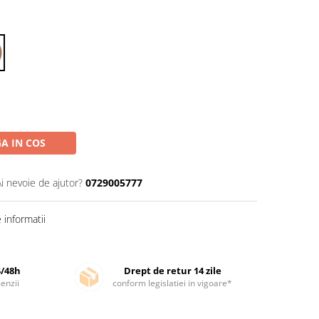
A IN COS
Ai nevoie de ajutor?
0729005777
informatii
4/48h
Drept de retur 14 zile
enzii
conform legislatiei in vigoare*