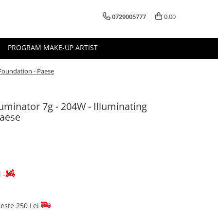
0729005777
0,00
PROGRAM MAKE-UP ARTIST
 Foundation - Paese
uminator 7g - 204W - Illuminating
Paese
d
este 250 Lei