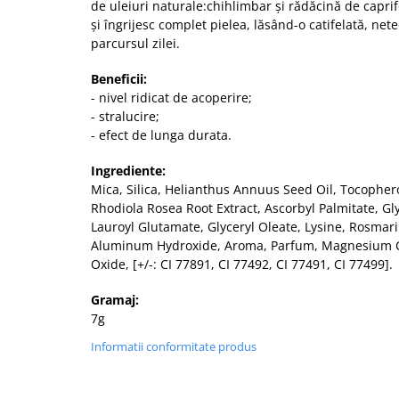
de uleiuri naturale:chihlimbar și rădăcină de capr
și îngrijesc complet pielea, lăsând-o catifelată, nete
parcursul zilei.
Beneficii:
- nivel ridicat de acoperire;
- stralucire;
- efect de lunga durata.
Ingrediente:
Mica, Silica, Helianthus Annuus Seed Oil, Tocophero
Rhodiola Rosea Root Extract, Ascorbyl Palmitate, Gl
Lauroyl Glutamate, Glyceryl Oleate, Lysine, Rosmarin
Aluminum Hydroxide, Aroma, Parfum, Magnesium Chl
Oxide, [+/-: CI 77891, CI 77492, CI 77491, CI 77499].
Gramaj:
7g
Informatii conformitate produs