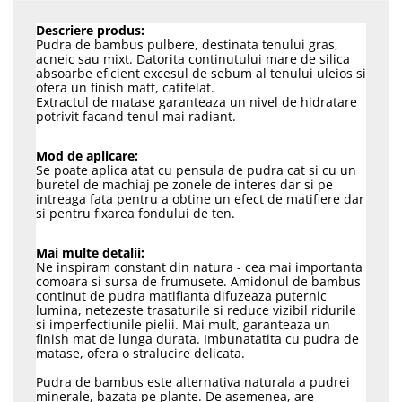
Descriere produs:
Pudra de bambus pulbere, destinata tenului gras,
acneic sau mixt. Datorita continutului mare de silica
absoarbe eficient excesul de sebum al tenului uleios si
ofera un finish matt, catifelat.
Extractul de matase garanteaza un nivel de hidratare
potrivit facand tenul mai radiant.
Mod de aplicare:
Se poate aplica atat cu pensula de pudra cat si cu un
buretel de machiaj pe zonele de interes dar si pe
intreaga fata pentru a obtine un efect de matifiere dar
si pentru fixarea fondului de ten.
Mai multe detalii:
Ne inspiram constant din natura - cea mai importanta
comoara si sursa de frumusete. Amidonul de bambus
continut de pudra matifianta difuzeaza puternic
lumina, netezeste trasaturile si reduce vizibil ridurile
si imperfectiunile pielii. Mai mult, garanteaza un
finish mat de lunga durata. Imbunatatita cu pudra de
matase, ofera o stralucire delicata.
Pudra de bambus este alternativa naturala a pudrei
minerale, bazata pe plante. De asemenea, are