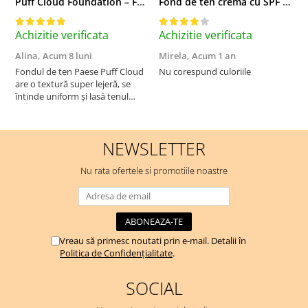
Puff Cloud Foundation – Fond de ten cu efect natural
Fond de ten crema cu SPF 30, DD Cream, 6W Golden Tan - 30 ml
Achizitie verificata
Achizitie verificata
A
Alina,
Acum 8 luni
Mirela,
Acum 1 an
U
A
Fondul de ten Paese Puff Cloud
Nu corespund culoriile
are o textură super lejeră, se
S
întinde uniform și lasă tenul
natural și luminos. Acoperire
medie, fără efect de mască,
rezistă bine toată ziua și nu
NEWSLETTER
oxidează. Se simte ca o cremă
hidratantă pe piele. Un f...
Nu rata ofertele si promotiile noastre
Vreau să primesc noutati prin e-mail. Detalii în
Politica de Confidențialitate
.
SOCIAL