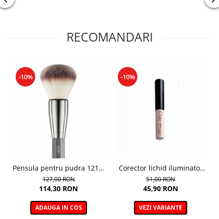
RECOMANDARI
-10%
-10%
Pensula pentru pudra 121V,
Corector lichid iluminator
Boho Beauty Powder Brush
Clair Brightening 01
127,00 RON
51,00 RON
Porcelain - 6ml
114,30 RON
45,90 RON
ADAUGA IN COS
VEZI VARIANTE