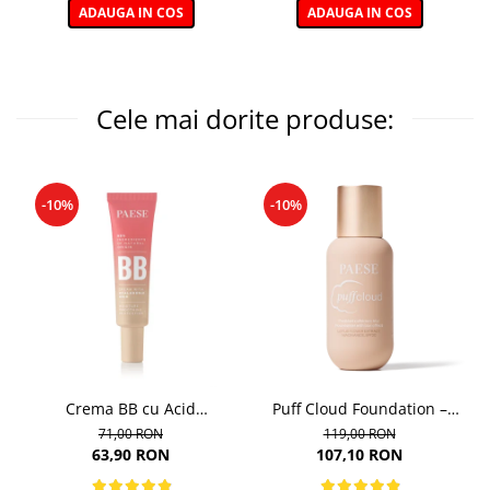
ADAUGA IN COS
ADAUGA IN COS
Cele mai dorite produse:
-10%
-10%
Crema BB cu Acid
Puff Cloud Foundation –
Hialuronic, nuanta 03W
Fond de ten cu efect natural
71,00 RON
119,00 RON
NATURAL 30ml
63,90 RON
107,10 RON