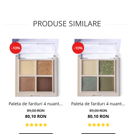
PRODUSE SIMILARE
-10%
-10%
Paleta de farduri 4 nuante,
Paleta de farduri 4 nuante,
Daily Vibe, nuanta Golden
Daily Vibe, nuanta Military
89,00 RON
89,00 RON
Hour 01 - 5,5g
Vibe 02 - 5,5g
80,10 RON
80,10 RON