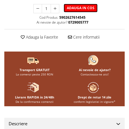
ADAUGA IN COS
Cod Produs:
5902627614545
Ai nevoie de ajutor?
0729005777
Adauga la Favorite
Cere informatii
Transport GRATUIT
Ai nevoie de ajutor?
La comenzi peste 250 RON
Contacteaza-ne aici!
Livrare RAPIDA in 24/48h
Drept de retur 14 zile
De la confirmarea comenzii
conform legislatiei in vigoare*
Descriere