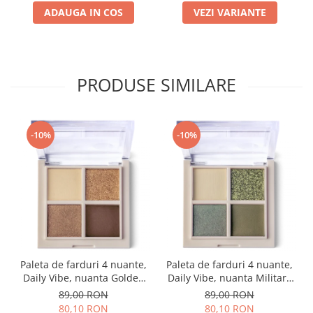
ADAUGA IN COS
VEZI VARIANTE
PRODUSE SIMILARE
-10%
-10%
Paleta de farduri 4 nuante,
Paleta de farduri 4 nuante,
Daily Vibe, nuanta Golden
Daily Vibe, nuanta Military
Hour 01 - 5,5g
Vibe 02 - 5,5g
89,00 RON
89,00 RON
80,10 RON
80,10 RON