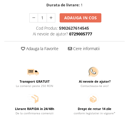
Durata de livrare:
1
ADAUGA IN COS
Cod Produs:
5902627614545
Ai nevoie de ajutor?
0729005777
Adauga la Favorite
Cere informatii
Transport GRATUIT
Ai nevoie de ajutor?
La comenzi peste 250 RON
Contacteaza-ne aici!
Livrare RAPIDA in 24/48h
Drept de retur 14 zile
De la confirmarea comenzii
conform legislatiei in vigoare*