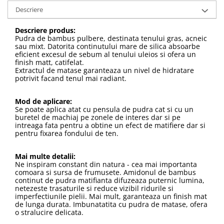
Descriere
Descriere produs:
Pudra de bambus pulbere, destinata tenului gras, acneic
sau mixt. Datorita continutului mare de silica absoarbe
eficient excesul de sebum al tenului uleios si ofera un
finish matt, catifelat.
Extractul de matase garanteaza un nivel de hidratare
potrivit facand tenul mai radiant.
Mod de aplicare:
Se poate aplica atat cu pensula de pudra cat si cu un
buretel de machiaj pe zonele de interes dar si pe
intreaga fata pentru a obtine un efect de matifiere dar si
pentru fixarea fondului de ten.
Mai multe detalii:
Ne inspiram constant din natura - cea mai importanta
comoara si sursa de frumusete. Amidonul de bambus
continut de pudra matifianta difuzeaza puternic lumina,
netezeste trasaturile si reduce vizibil ridurile si
imperfectiunile pielii. Mai mult, garanteaza un finish mat
de lunga durata. Imbunatatita cu pudra de matase, ofera
o stralucire delicata.