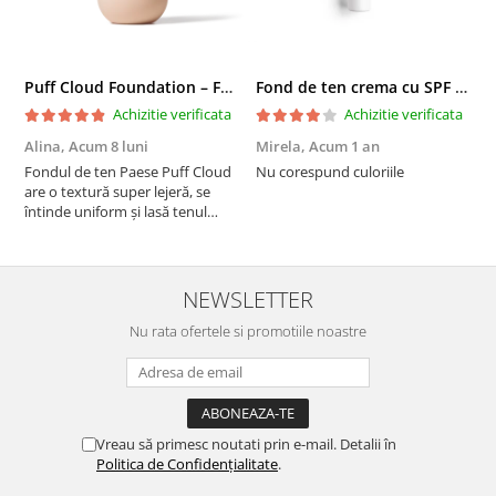
Puff Cloud Foundation – Fond de ten cu efect natural
Fond de ten crema cu SPF 30, DD Cream, 6W Golden Tan - 30 ml
Achizitie verificata
Achizitie verificata
Alina,
Acum 8 luni
Mirela,
Acum 1 an
U
A
Fondul de ten Paese Puff Cloud
Nu corespund culoriile
are o textură super lejeră, se
S
întinde uniform și lasă tenul
natural și luminos. Acoperire
medie, fără efect de mască,
rezistă bine toată ziua și nu
oxidează. Se simte ca o cremă
NEWSLETTER
hidratantă pe piele. Un f...
Nu rata ofertele si promotiile noastre
Vreau să primesc noutati prin e-mail. Detalii în
Politica de Confidențialitate
.