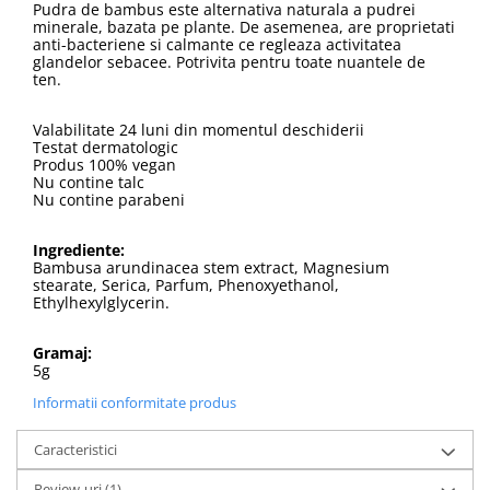
Pudra de bambus este alternativa naturala a pudrei
minerale, bazata pe plante. De asemenea, are proprietati
anti-bacteriene si calmante ce regleaza activitatea
glandelor sebacee. Potrivita pentru toate nuantele de
ten.
Valabilitate 24 luni din momentul deschiderii
Testat dermatologic
Produs 100% vegan
Nu contine talc
Nu contine parabeni
Ingrediente:
Bambusa arundinacea stem extract, Magnesium
stearate, Serica, Parfum, Phenoxyethanol,
Ethylhexylglycerin.
Gramaj:
5g
Informatii conformitate produs
Caracteristici
Review-uri
(1)