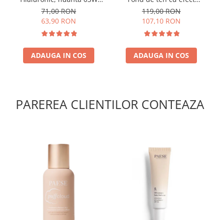
NATURAL 30ml
natural
71,00 RON
119,00 RON
63,90 RON
107,10 RON
ADAUGA IN COS
ADAUGA IN COS
PAREREA CLIENTILOR CONTEAZA