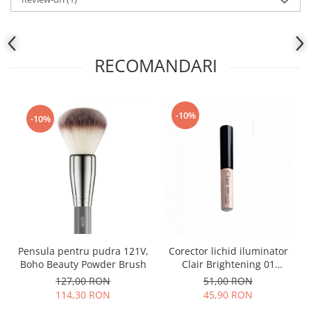
RECOMANDARI
-10%
-10%
Pensula pentru pudra 121V,
Corector lichid iluminator
Boho Beauty Powder Brush
Clair Brightening 01
Porcelain - 6ml
127,00 RON
51,00 RON
114,30 RON
45,90 RON