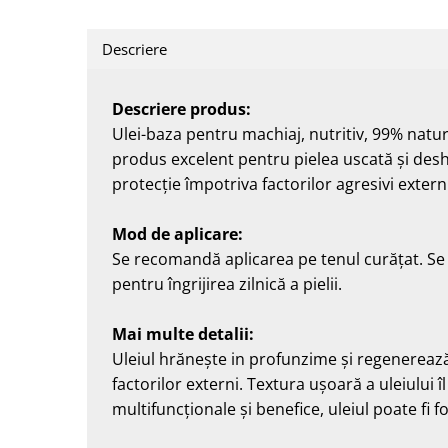
Descriere
Descriere produs:
Ulei-baza pentru machiaj, nutritiv, 99% natural
produs excelent pentru pielea uscată și deshi
protecție împotriva factorilor agresivi externi
Mod de aplicare:
Se recomandă aplicarea pe tenul curățat. Se i
pentru îngrijirea zilnică a pielii.
Mai multe detalii:
Uleiul hrănește in profunzime și regenerează
factorilor externi. Textura ușoară a uleiului î
multifuncționale și benefice, uleiul poate fi folo