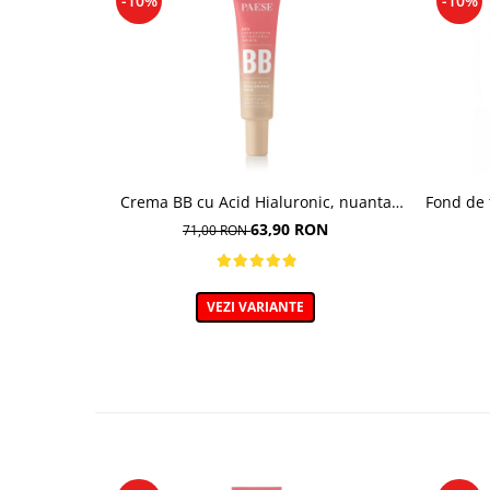
-10%
-10%
Crema BB cu Acid Hialuronic, nuanta
Fond de 
03W NATURAL 30ml
Lush 
63,90 RON
71,00 RON
VEZI VARIANTE