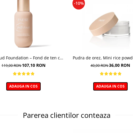
-10%
oud Foundation – Fond de ten cu
Pudra de orez, Mini rice powd
efect natural
107,10 RON
36,00 RON
119,00 RON
40,00 RON
ADAUGA IN COS
ADAUGA IN COS
Parerea clientilor conteaza