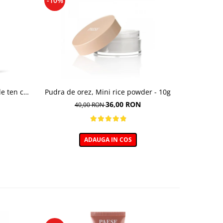
-10%
-10%
e ten cu
Pudra de orez, Mini rice powder - 10g
Fond de ten
Multi-func
36,00 RON
40,00 RON
92,
nuant
ADAUGA IN COS