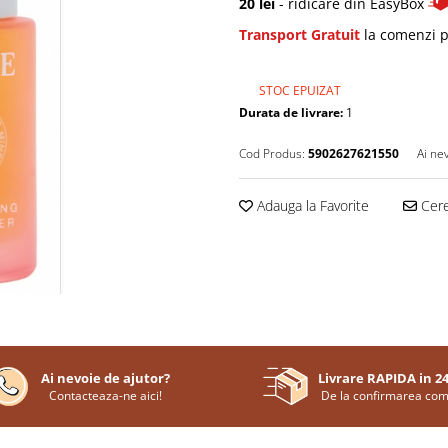
20 lei
- ridicare din EasyBox
Transport Gratuit
la comenzi p
STOC EPUIZAT
Durata de livrare:
1
Cod Produs:
5902627621550
Ai ne
Adauga la Favorite
Cere
Ai nevoie de ajutor?
Livrare RAPIDA in 2
Contacteaza-ne aici!
De la confirmarea com