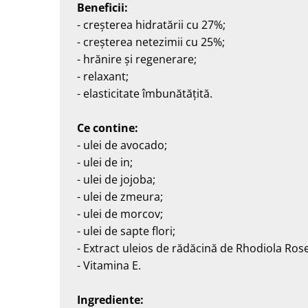
Beneficii:
- creșterea hidratării cu 27%;
- creșterea netezimii cu 25%;
- hrănire și regenerare;
- relaxant;
- elasticitate îmbunătățită.
Ce contine:
- ulei de avocado;
- ulei de in;
- ulei de jojoba;
- ulei de zmeura;
- ulei de morcov;
- ulei de sapte flori;
- Extract uleios de rădăcină de Rhodiola Ros
- Vitamina E.
Ingrediente: