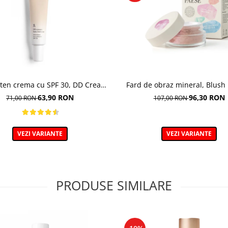
ten crema cu SPF 30, DD Cream,
Fard de obraz mineral, Blush
1N Ivory - 30 ml
302C Mallow - 6g
63,90 RON
96,30 RON
71,00 RON
107,00 RON
VEZI VARIANTE
VEZI VARIANTE
PRODUSE SIMILARE