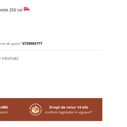
este 250 Lei
voie de ajutor?
0729005777
 informatii
4/48h
Drept de retur 14 zile
enzii
conform legislatiei in vigoare*