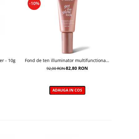
-10%
-10%
er - 10g
Fond de ten illuminator multifunctional ,
Pudra de o
Multi-function Illuminating Foundation,
82,80 RON
92,00 RON
nuanta 1N LIGHT BEIGE– 30 ml
ADAUGA IN COS