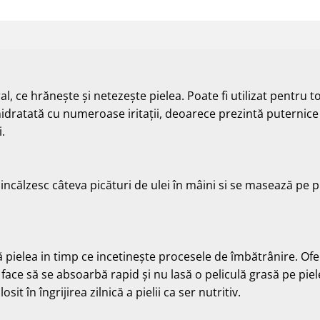
, ce hrănește și netezește pielea. Poate fi utilizat pentru toa
dratată cu numeroase iritații, deoarece prezintă puternice p
.
ncălzesc câteva picături de ulei în mâini si se masează pe pie
 pielea in timp ce incetinește procesele de îmbătrânire. Ofe
l face să se absoarbă rapid și nu lasă o peliculă grasă pe piel
sit în îngrijirea zilnică a pielii ca ser nutritiv.