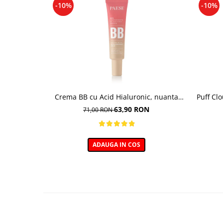
-10%
-10%
Crema BB cu Acid Hialuronic, nuanta
Puff Cl
03W NATURAL 30ml
63,90 RON
71,00 RON
ADAUGA IN COS