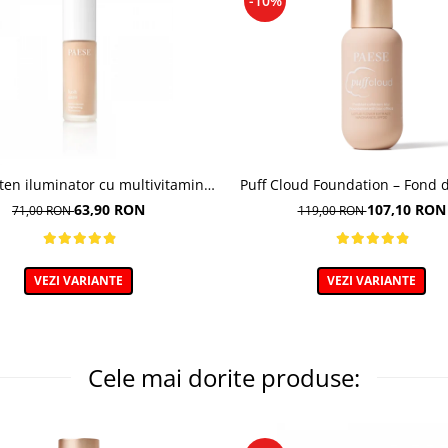
-10%
ten iluminator cu multivitamine,
Puff Cloud Foundation – Fond d
Satin, nuanta 31 Warm Beige -
efect natural
63,90 RON
107,10 RON
71,00 RON
119,00 RON
30ml
VEZI VARIANTE
VEZI VARIANTE
Cele mai dorite produse: