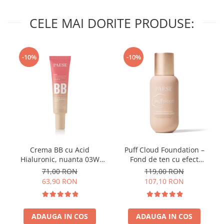
CELE MAI DORITE PRODUSE:
-10%
-10%
Crema BB cu Acid
Puff Cloud Foundation –
Hialuronic, nuanta 03W
Fond de ten cu efect
NATURAL 30ml
natural
71,00 RON
119,00 RON
63,90 RON
107,10 RON
ADAUGA IN COS
ADAUGA IN COS