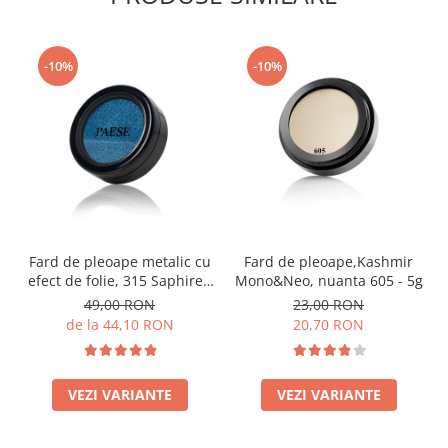
-10%
-10%
Fard de pleoape metalic cu
Fard de pleoape,Kashmir
efect de folie, 315 Saphire -
Mono&Neo, nuanta 605 - 5g
5g
49,00 RON
23,00 RON
de la 44,10 RON
20,70 RON
VEZI VARIANTE
VEZI VARIANTE