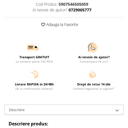
Cod Produs:
5907546505059
Ai nevoie de ajutor?
0729005777
Adauga la Favorite
Transport GRATUIT
Ai nevoie de ajutor?
La comenzi peste 250 RON
Contacteaza-ne aici!
Livrare RAPIDA in 24/48h
Drept de retur 14 zile
De la confirmarea comenzii
conform legislatiei in vigoare*
Descriere
Descriere produs: