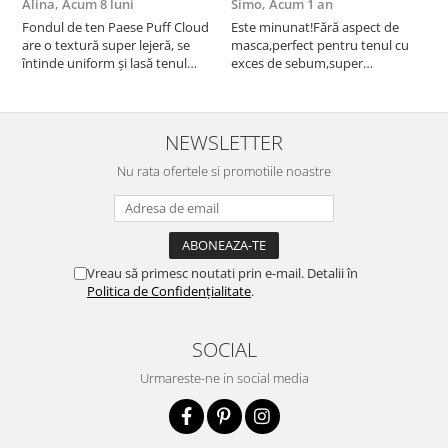
Alina,
Acum 8 luni
Simo,
Acum 1 an
M
Fondul de ten Paese Puff Cloud
Este minunat!Fără aspect de
N
are o textură super lejeră, se
masca,perfect pentru tenul cu
întinde uniform și lasă tenul
exces de sebum,super
natural și luminos. Acoperire
rezistent!Recomand!
medie, fără efect de mască,
rezistă bine toată ziua și nu
oxidează. Se simte ca o cremă
NEWSLETTER
hidratantă pe piele. Un f...
Nu rata ofertele si promotiile noastre
Vreau să primesc noutati prin e-mail. Detalii în
Politica de Confidențialitate
.
SOCIAL
Urmareste-ne in social media