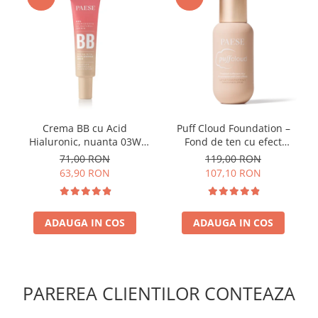
Crema BB cu Acid
Puff Cloud Foundation –
Hialuronic, nuanta 03W
Fond de ten cu efect
NATURAL 30ml
natural
71,00 RON
119,00 RON
63,90 RON
107,10 RON
ADAUGA IN COS
ADAUGA IN COS
PAREREA CLIENTILOR CONTEAZA