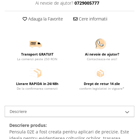
Ai nevoie de ajutor?
0729005777
Adauga la Favorite
Cere informatii
Transport GRATUIT
Ai nevoie de ajutor?
La comenzi peste 250 RON
Contacteaza-ne aici!
Livrare RAPIDA in 24/48h
Drept de retur 14 zile
De la confirmarea comenzii
conform legislatiei in vigoare*
Descriere
Descriere produs:
Pensula 02E a fost creata pentru aplicari de precizie. Este
ideala pentru evidentierea colturilor ochilor, trasarea