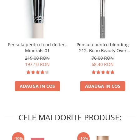
Pensula pentru fond de ten,
Pensula pentru blending
Minerals 01
212, Boho Beauty Over
Shader
219,00 RON
76,00 RON
197,10 RON
68,40 RON
ADAUGA IN COS
ADAUGA IN COS
CELE MAI DORITE PRODUSE:
-10%
-10%