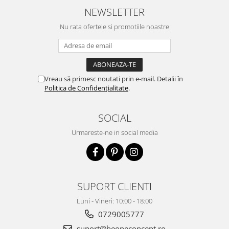
oxidează. Se simte ca o cremă
NEWSLETTER
hidratantă pe piele. Un f...
Nu rata ofertele si promotiile noastre
Vreau să primesc noutati prin e-mail. Detalii în
Politica de Confidențialitate
.
SOCIAL
Urmareste-ne in social media
SUPORT CLIENTI
Luni - Vineri: 10:00 - 18:00
0729005777
suport@beoneconcept.ro