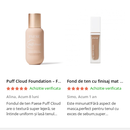
Puff Cloud Foundation – Fond de ten cu efect natural
Fond de ten cu finisaj mat si satinat, 3C ALMOND - 33 ml
Achizitie verificata
Achizitie verificata
Alina,
Acum 8 luni
Simo,
Acum 1 an
M
Fondul de ten Paese Puff Cloud
Este minunat!Fără aspect de
N
are o textură super lejeră, se
masca,perfect pentru tenul cu
întinde uniform și lasă tenul
exces de sebum,super
natural și luminos. Acoperire
rezistent!Recomand!
medie, fără efect de mască,
rezistă bine toată ziua și nu