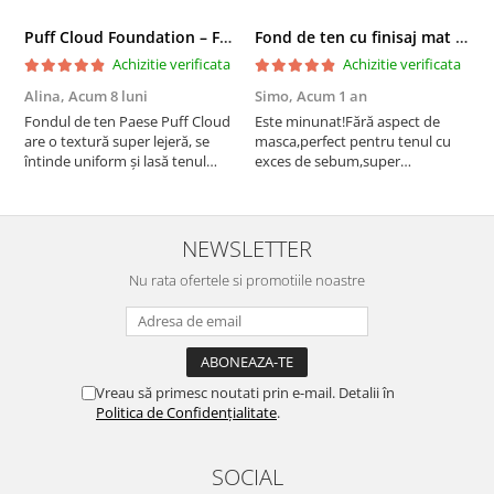
Puff Cloud Foundation – Fond de ten cu efect natural
Fond de ten cu finisaj mat si satinat, 3C ALMOND - 33 ml
Achizitie verificata
Achizitie verificata
Alina,
Acum 8 luni
Simo,
Acum 1 an
M
Fondul de ten Paese Puff Cloud
Este minunat!Fără aspect de
N
are o textură super lejeră, se
masca,perfect pentru tenul cu
întinde uniform și lasă tenul
exces de sebum,super
natural și luminos. Acoperire
rezistent!Recomand!
medie, fără efect de mască,
rezistă bine toată ziua și nu
oxidează. Se simte ca o cremă
NEWSLETTER
hidratantă pe piele. Un f...
Nu rata ofertele si promotiile noastre
Vreau să primesc noutati prin e-mail. Detalii în
Politica de Confidențialitate
.
SOCIAL