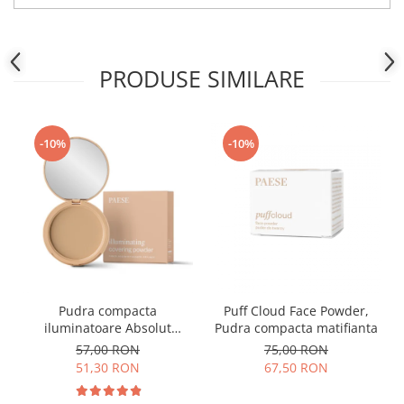
PRODUSE SIMILARE
-10%
-10%
Pudra compacta
Puff Cloud Face Powder,
iluminatoare Absolut
Pudra compacta matifianta
Revelation Serie 1C, 9g
57,00 RON
75,00 RON
51,30 RON
67,50 RON