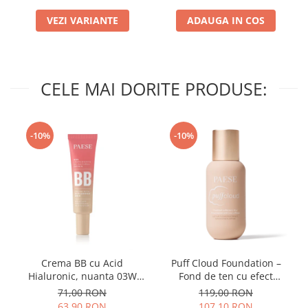
VEZI VARIANTE
ADAUGA IN COS
CELE MAI DORITE PRODUSE:
-10%
-10%
Crema BB cu Acid
Puff Cloud Foundation –
Hialuronic, nuanta 03W
Fond de ten cu efect
NATURAL 30ml
natural
71,00 RON
119,00 RON
63,90 RON
107,10 RON