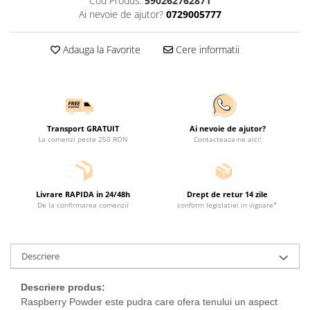
Cod Produs:
590262762871
Ai nevoie de ajutor?
0729005777
Adauga la Favorite
Cere informatii
Transport GRATUIT
Ai nevoie de ajutor?
La comenzi peste 250 RON
Contacteaza-ne aici!
Livrare RAPIDA in 24/48h
Drept de retur 14 zile
De la confirmarea comenzii
conform legislatiei in vigoare*
Descriere
Descriere produs:
Raspberry Powder este pudra care ofera tenului un aspect