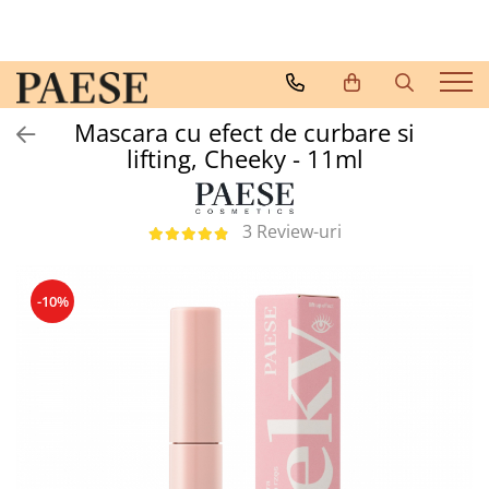
Ten
Ochi
Buze
Accesorii
Fond de ten
Mascara & Eyeliner
Ruj de buze
Pensule
Mascara cu efect de curbare si
Corectoare
Creion de ochi
Gloss de buze
Buretel de machiaj
lifting, Cheeky - 11ml
Iluminatoare
Farduri de pleoape
Creioane de buze
Genti
Pudra compacta
Unghii
3 Review-uri
Pudra pulbere
Fard de obraz
-10%
Baza machiaj
Seruri