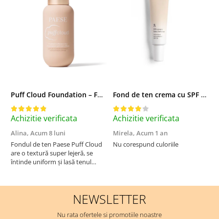
Puff Cloud Foundation – Fond de ten cu efect natural
Fond de ten crema cu SPF 30, DD Cream, 6W Golden Tan - 30 ml
Achizitie verificata
Achizitie verificata
A
Alina,
Acum 8 luni
Mirela,
Acum 1 an
U
A
Fondul de ten Paese Puff Cloud
Nu corespund culoriile
are o textură super lejeră, se
S
întinde uniform și lasă tenul
natural și luminos. Acoperire
medie, fără efect de mască,
rezistă bine toată ziua și nu
NEWSLETTER
oxidează. Se simte ca o cremă
hidratantă pe piele. Un f...
Nu rata ofertele si promotiile noastre