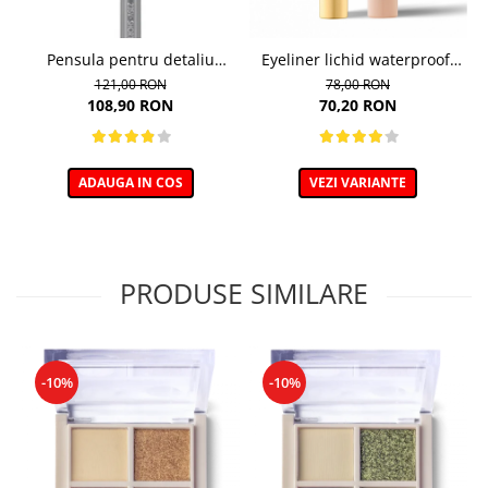
Pensula pentru detaliu
Eyeliner lichid waterproof,
blending 235V, Boho Beauty
nuanta 02 Brown
121,00 RON
78,00 RON
108,90 RON
70,20 RON
ADAUGA IN COS
VEZI VARIANTE
PRODUSE SIMILARE
-10%
-10%