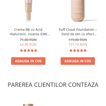
Crema BB cu Acid
Puff Cloud Foundation –
Hialuronic, nuanta 03W
Fond de ten cu efect
NATURAL 30ml
natural
71,00 RON
119,00 RON
63,90 RON
107,10 RON
ADAUGA IN COS
ADAUGA IN COS
PAREREA CLIENTILOR CONTEAZA