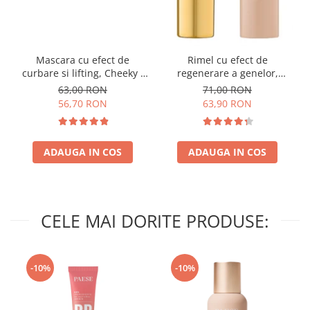
Mascara cu efect de
Rimel cu efect de
curbare si lifting, Cheeky -
regenerare a genelor,
11ml
Eyegasm Mascara - 8ml
63,00 RON
71,00 RON
56,70 RON
63,90 RON
ADAUGA IN COS
ADAUGA IN COS
CELE MAI DORITE PRODUSE:
-10%
-10%