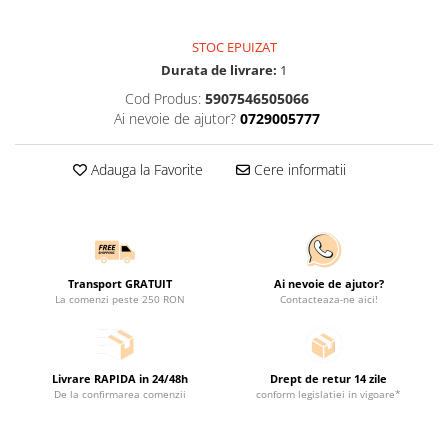
STOC EPUIZAT
Durata de livrare:
1
Cod Produs:
5907546505066
Ai nevoie de ajutor?
0729005777
Adauga la Favorite
Cere informatii
Transport GRATUIT
Ai nevoie de ajutor?
La comenzi peste 250 RON
Contacteaza-ne aici!
Livrare RAPIDA in 24/48h
Drept de retur 14 zile
De la confirmarea comenzii
conform legislatiei in vigoare*