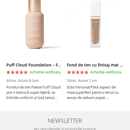
Puff Cloud Foundation – Fond de ten cu efect natural
Fond de ten cu finisaj mat si satinat, 3C ALMOND - 33 ml
Achizitie verificata
Achizitie verificata
Alina,
Acum 8 luni
Simo,
Acum 1 an
M
Fondul de ten Paese Puff Cloud
Este minunat!Fără aspect de
N
are o textură super lejeră, se
masca,perfect pentru tenul cu
întinde uniform și lasă tenul
exces de sebum,super
natural și luminos. Acoperire
rezistent!Recomand!
medie, fără efect de mască,
rezistă bine toată ziua și nu
oxidează. Se simte ca o cremă
NEWSLETTER
hidratantă pe piele. Un f...
Nu rata ofertele si promotiile noastre