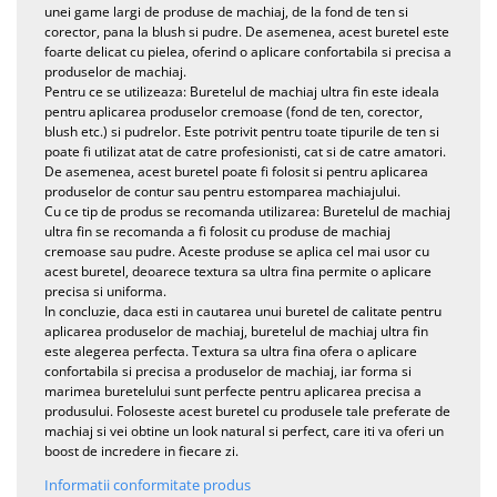
unei game largi de produse de machiaj, de la fond de ten si
corector, pana la blush si pudre. De asemenea, acest buretel este
foarte delicat cu pielea, oferind o aplicare confortabila si precisa a
produselor de machiaj.
Pentru ce se utilizeaza: Buretelul de machiaj ultra fin este ideala
pentru aplicarea produselor cremoase (fond de ten, corector,
blush etc.) si pudrelor. Este potrivit pentru toate tipurile de ten si
poate fi utilizat atat de catre profesionisti, cat si de catre amatori.
De asemenea, acest buretel poate fi folosit si pentru aplicarea
produselor de contur sau pentru estomparea machiajului.
Cu ce tip de produs se recomanda utilizarea: Buretelul de machiaj
ultra fin se recomanda a fi folosit cu produse de machiaj
cremoase sau pudre. Aceste produse se aplica cel mai usor cu
acest buretel, deoarece textura sa ultra fina permite o aplicare
precisa si uniforma.
In concluzie, daca esti in cautarea unui buretel de calitate pentru
aplicarea produselor de machiaj, buretelul de machiaj ultra fin
este alegerea perfecta. Textura sa ultra fina ofera o aplicare
confortabila si precisa a produselor de machiaj, iar forma si
marimea buretelului sunt perfecte pentru aplicarea precisa a
produsului. Foloseste acest buretel cu produsele tale preferate de
machiaj si vei obtine un look natural si perfect, care iti va oferi un
boost de incredere in fiecare zi.
Informatii conformitate produs