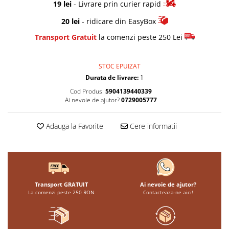
19 lei
- Livrare prin curier rapid
20 lei
- ridicare din EasyBox
Transport Gratuit
la comenzi peste 250 Lei
STOC EPUIZAT
Durata de livrare:
1
Cod Produs:
5904139440339
Ai nevoie de ajutor?
0729005777
Adauga la Favorite
Cere informatii
Transport GRATUIT
Ai nevoie de ajutor?
La comenzi peste 250 RON
Contacteaza-ne aici!