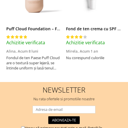
Puff Cloud Foundation – Fond de ten cu efect natural
Fond de ten crema cu SPF 30, DD Cream, 6W Golden Tan - 30 ml
Achizitie verificata
Achizitie verificata
A
Alina,
Acum 8 luni
Mirela,
Acum 1 an
U
A
Fondul de ten Paese Puff Cloud
Nu corespund culoriile
are o textură super lejeră, se
S
întinde uniform și lasă tenul
natural și luminos. Acoperire
medie, fără efect de mască,
rezistă bine toată ziua și nu
NEWSLETTER
oxidează. Se simte ca o cremă
hidratantă pe piele. Un f...
Nu rata ofertele si promotiile noastre
Vreau să primesc noutati prin e-mail. Detalii în