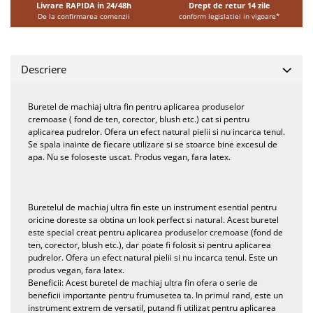
Livrare RAPIDA in 24/48h
Drept de retur 14 zile
De la confirmarea comenzii
conform legislatiei in vigoare*
Descriere
Buretel de machiaj ultra fin pentru aplicarea produselor
cremoase ( fond de ten, corector, blush etc.) cat si pentru
aplicarea pudrelor. Ofera un efect natural pielii si nu incarca tenul.
Se spala inainte de fiecare utilizare si se stoarce bine excesul de
apa. Nu se foloseste uscat. Produs vegan, fara latex.
Buretelul de machiaj ultra fin este un instrument esential pentru
oricine doreste sa obtina un look perfect si natural. Acest buretel
este special creat pentru aplicarea produselor cremoase (fond de
ten, corector, blush etc.), dar poate fi folosit si pentru aplicarea
pudrelor. Ofera un efect natural pielii si nu incarca tenul. Este un
produs vegan, fara latex.
Beneficii: Acest buretel de machiaj ultra fin ofera o serie de
beneficii importante pentru frumusetea ta. In primul rand, este un
instrument extrem de versatil, putand fi utilizat pentru aplicarea