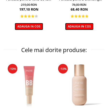
Minerals 01
212, Boho Beauty Over
219,00 RON
76,00 RON
Shader
197,10 RON
68,40 RON
ADAUGA IN COS
ADAUGA IN COS
Cele mai dorite produse:
-10%
-10%