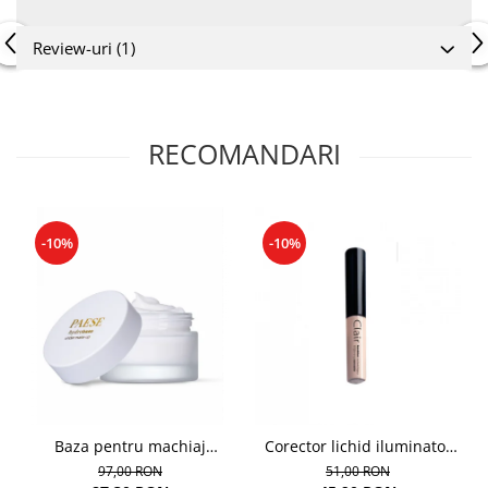
Review-uri
(1)
RECOMANDARI
-10%
-10%
Baza pentru machiaj
Corector lichid iluminator
hidratanta - 30ml
Clair Brightening 01
97,00 RON
51,00 RON
Porcelain - 6ml