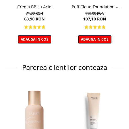
Crema BB cu Acid
Puff Cloud Foundation –
Hialuronic, nuanta 03W
Fond de ten cu efect natural
71,00 RON
119,00 RON
NATURAL 30ml
63,90 RON
107,10 RON
ADAUGA IN COS
ADAUGA IN COS
Parerea clientilor conteaza