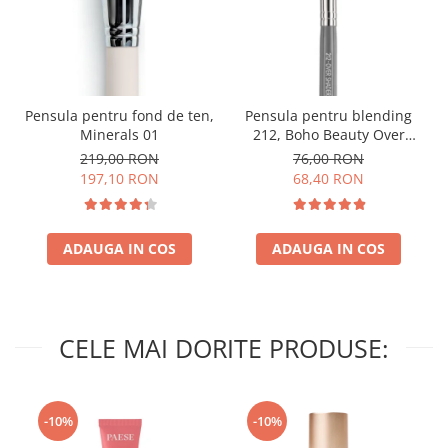
Pensula pentru fond de ten,
Pensula pentru blending
Minerals 01
212, Boho Beauty Over
Shader
219,00 RON
76,00 RON
197,10 RON
68,40 RON
ADAUGA IN COS
ADAUGA IN COS
CELE MAI DORITE PRODUSE:
-10%
-10%