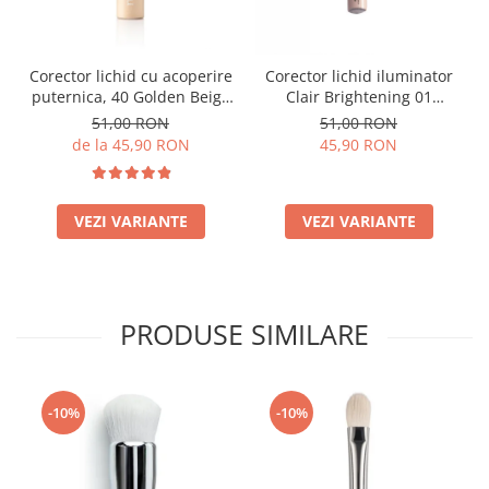
Corector lichid cu acoperire
Corector lichid iluminator
puternica, 40 Golden Beige
Clair Brightening 01
- 9ml
Porcelain - 6ml
51,00 RON
51,00 RON
de la 45,90 RON
45,90 RON
VEZI VARIANTE
VEZI VARIANTE
PRODUSE SIMILARE
-10%
-10%