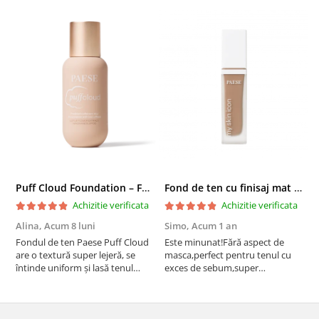
Puff Cloud Foundation – Fond de ten cu efect natural
Fond de ten cu finisaj mat si satinat, 3C ALMOND - 33 ml
Achizitie verificata
Achizitie verificata
Alina,
Acum 8 luni
Simo,
Acum 1 an
M
Fondul de ten Paese Puff Cloud
Este minunat!Fără aspect de
N
are o textură super lejeră, se
masca,perfect pentru tenul cu
întinde uniform și lasă tenul
exces de sebum,super
natural și luminos. Acoperire
rezistent!Recomand!
medie, fără efect de mască,
rezistă bine toată ziua și nu
oxidează. Se simte ca o cremă