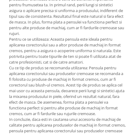
pentru frumusetea ta. In primul rand, perii lungi si sintetici
asigura o aplicare precisa si uniforma a produsului, indiferent de
tipul sau de consistenta. Rezultatul final este natural si fara efect
de masca. In plus, forma plata a pensulei va functiona perfect si
pentru alte produse de machiaj, cum ar fi fardurile cremoase sau
rujuri.
Pentru ce se utilizeaza: Aceasta pensula este ideala pentru
aplicarea corectorului sau a altor produse de machiaj in format
cremos, pentru a asigura o acoperire uniforma si naturala. Este
potrivita pentru toate tipurile de ten si poate fi utilizata atat de
catre profesionisti, cat si de catre amatori.
Cu ce tip de produs se recomanda utilizarea: Pensula pentru
aplicarea corectorului sau produselor cremoase se recomanda a
fi folosita cu produse de machiaj in format cremos, cum ar fi
corectorul sau blush-ul cremos. Acest tip de produs se aplica cel
mai usor cu aceasta pensula, deoarece perii lungi si sintetici ajuta
la mixarea produsului in piele, oferind un rezultat natural, fara
efect de masca. De asemenea, forma plata a pensulei va
functiona perfect si pentru alte produse de machiaj in format
cremos, cum ar fi fardurile sau rujurile cremoase.
In concluzie, daca esti in cautarea unui accesoriu de machiaj de
calitate pentru aplicarea produselor de machiaj in format cremos,
pensula pentru aplicarea corectorului sau produselor cremoase