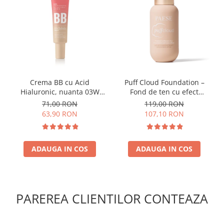
Crema BB cu Acid
Puff Cloud Foundation –
Hialuronic, nuanta 03W
Fond de ten cu efect
NATURAL 30ml
natural
71,00 RON
119,00 RON
63,90 RON
107,10 RON
ADAUGA IN COS
ADAUGA IN COS
PAREREA CLIENTILOR CONTEAZA