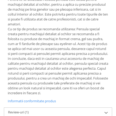
machiajul detaliat al ochilor, pentru a aplica cu precizie produsul
de machiaj pe linia genelor sau pe pleoapa inferioara, cat si in
coltul interior al ochilor. Este potrivita pentru toate tipurile de ten
si poate fi utilizata atat de catre profesionisti, cat si de catre
amatori.
Cu ce tip de produs se recomanda utilizarea: Pensula special
creata pentru machiajul detaliat al ochilor se recomanda a fi
folosita cu produse de machiaj in format crema, gel sau pudra,
cum ar fi fardurile de pleoape sau eyeliner-ul. Acest tip de produs
se aplica cel mai usor cu aceasta pensula, deoarece capul rotund
si perii compacti ai pensulei permit aplicarea precisa a produsului.
In concluzie, daca esti in cautarea unui accesoriu de machiaj de
calitate pentru machiajul detaliat al ochilor, pensula special creata
pentru machiajul detaliat al ochilor este alegerea perfecta. Capul
rotund si perii compacti ai pensulei permit aplicarea precisa a
produsului, pentru a crea un machiaj de ochi impecabil. Foloseste
aceasta pensula cu produsele tale preferate de machiaj si vei
obtine un look natural si impecabil, care iti va oferi un boost de
incredere in fiecare zi.
Informatii conformitate produs
Review-uri
(1)