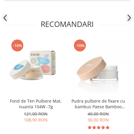
RECOMANDARI
-10%
-10%
Fond de Ten Pulbere Mat,
Pudra pulbere de fixare cu
nuanta 104W -7g
bambus Paese Bamboo
Powder - 5g
121,00 RON
40,00 RON
108,90 RON
36,00 RON