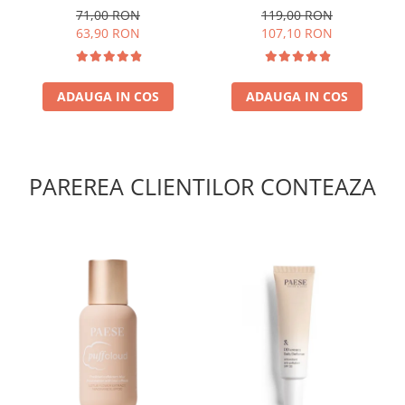
NATURAL 30ml
natural
71,00 RON
119,00 RON
63,90 RON
107,10 RON
ADAUGA IN COS
ADAUGA IN COS
PAREREA CLIENTILOR CONTEAZA