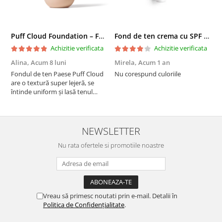
Puff Cloud Foundation – Fond de ten cu efect natural
Fond de ten crema cu SPF 30, DD Cream, 6W Golden Tan - 30 ml
Achizitie verificata
Achizitie verificata
Alina,
Acum 8 luni
Mirela,
Acum 1 an
U
A
Fondul de ten Paese Puff Cloud
Nu corespund culoriile
are o textură super lejeră, se
S
întinde uniform și lasă tenul
natural și luminos. Acoperire
medie, fără efect de mască,
rezistă bine toată ziua și nu
oxidează. Se simte ca o cremă
NEWSLETTER
hidratantă pe piele. Un f...
Nu rata ofertele si promotiile noastre
Vreau să primesc noutati prin e-mail. Detalii în
Politica de Confidențialitate
.