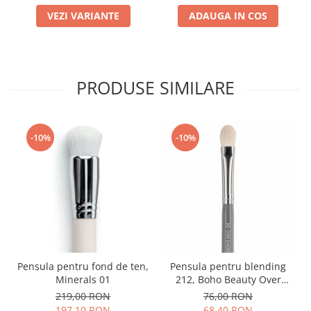
VEZI VARIANTE
ADAUGA IN COS
PRODUSE SIMILARE
-10%
-10%
Pensula pentru fond de ten,
Pensula pentru blending
Minerals 01
212, Boho Beauty Over
Shader
219,00 RON
76,00 RON
197,10 RON
68,40 RON