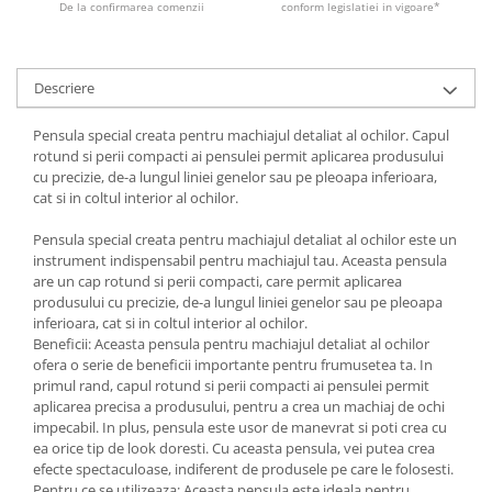
De la confirmarea comenzii
conform legislatiei in vigoare*
Descriere
Pensula special creata pentru machiajul detaliat al ochilor. Capul
rotund si perii compacti ai pensulei permit aplicarea produsului
cu precizie, de-a lungul liniei genelor sau pe pleoapa inferioara,
cat si in coltul interior al ochilor.
Pensula special creata pentru machiajul detaliat al ochilor este un
instrument indispensabil pentru machiajul tau. Aceasta pensula
are un cap rotund si perii compacti, care permit aplicarea
produsului cu precizie, de-a lungul liniei genelor sau pe pleoapa
inferioara, cat si in coltul interior al ochilor.
Beneficii: Aceasta pensula pentru machiajul detaliat al ochilor
ofera o serie de beneficii importante pentru frumusetea ta. In
primul rand, capul rotund si perii compacti ai pensulei permit
aplicarea precisa a produsului, pentru a crea un machiaj de ochi
impecabil. In plus, pensula este usor de manevrat si poti crea cu
ea orice tip de look doresti. Cu aceasta pensula, vei putea crea
efecte spectaculoase, indiferent de produsele pe care le folosesti.
Pentru ce se utilizeaza: Aceasta pensula este ideala pentru