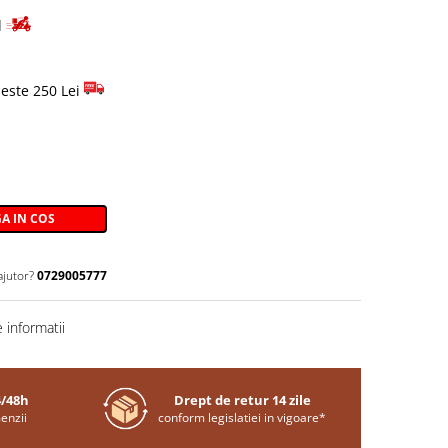
d
este 250 Lei
A IN COS
ajutor?
0729005777
 informatii
4/48h
Drept de retur 14 zile
enzii
conform legislatiei in vigoare*