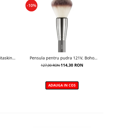
-10%
-10%
itasking
Pensula pentru pudra 121V, Boho
Pensula pe
ading
Beauty Powder Brush
114,30 RON
127,00 RON
ADAUGA IN COS