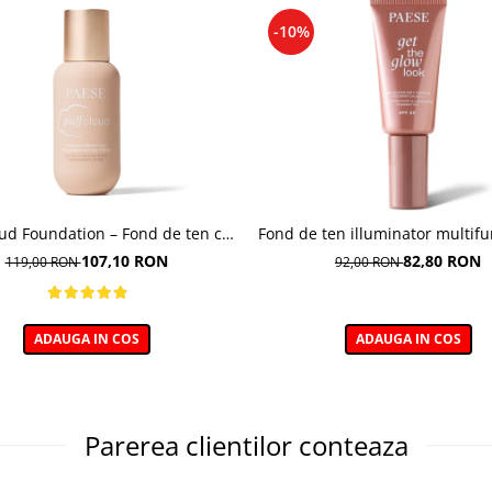
-10%
oud Foundation – Fond de ten cu
Fond de ten illuminator multifu
efect natural
Multi-function Illuminating Fo
107,10 RON
82,80 RON
119,00 RON
92,00 RON
nuanta 1N LIGHT BEIGE– 3
ADAUGA IN COS
ADAUGA IN COS
Parerea clientilor conteaza