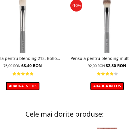
-10%
la pentru blending 212, Boho
Pensula pentru blending mult
Beauty Over Shader
234V, Boho Beauty Over Sh
68,40 RON
82,80 RON
76,00 RON
92,00 RON
ADAUGA IN COS
ADAUGA IN COS
Cele mai dorite produse: