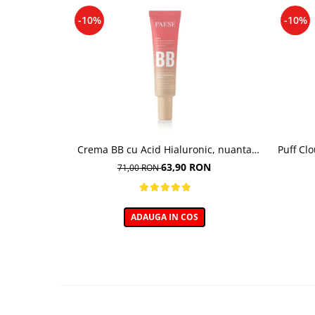
-10%
-10%
Crema BB cu Acid Hialuronic, nuanta
Puff Cl
03W NATURAL 30ml
63,90 RON
71,00 RON
ADAUGA IN COS