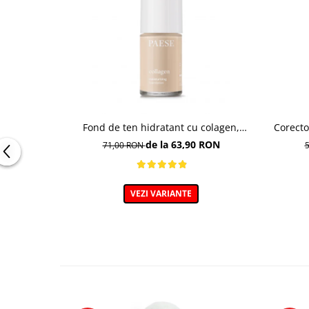
Fond de ten hidratant cu colagen,
Corecto
nuanta 301c Nude - 30ml
de la 63,90 RON
71,00 RON
VEZI VARIANTE