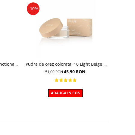
-10%
-10%
nctional ,
Pudra de orez colorata, 10 Light Beige -
Baza pent
undation,
10g
45,90 RON
51,00 RON
0 ml
ADAUGA IN COS