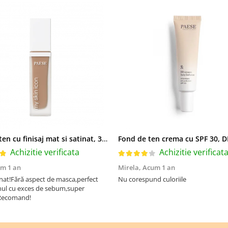
Fond de ten cu finisaj mat si satinat, 3C ALMOND - 33 ml
Achizitie verificata
Achizitie verificat
m 1 an
Mirela,
Acum 1 an
nat!Fără aspect de masca,perfect
Nu corespund culoriile
nul cu exces de sebum,super
!Recomand!