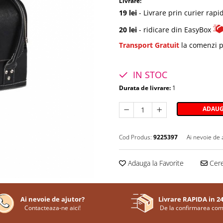
Livrare:
19 lei
- Livrare prin curier rapi
20 lei
- ridicare din EasyBox
Transport Gratuit
la comenzi p
IN STOC
Durata de livrare:
1
ADAUG
Cod Produs:
9225397
Ai nevoie de 
Adauga la Favorite
Cere
Ai nevoie de ajutor?
Livrare RAPIDA in 2
Contacteaza-ne aici!
De la confirmarea com