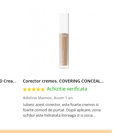
Fond de ten crema cu SPF 30, DD Cream, 6W Golden Tan - 30 ml
Corector cremos, COVERING CONCEALER MY SKIN ICON, nuanta 02 NATURAL BEIGE - 6,5 ml
a
Achizitie verificata
Adelina Mamoc,
Acum 1 an
Ina,
Acum 2 
Iubesc acest corector, este foarte cremos si
Imi place tex
foarte comod de purtat. După aplicare, zona
ochilor este hidratata întreaga zi si zona
cearcănelor este astupata. Nu încarcă, ci lasă
un efect mat dar si hidratant. Recomand!