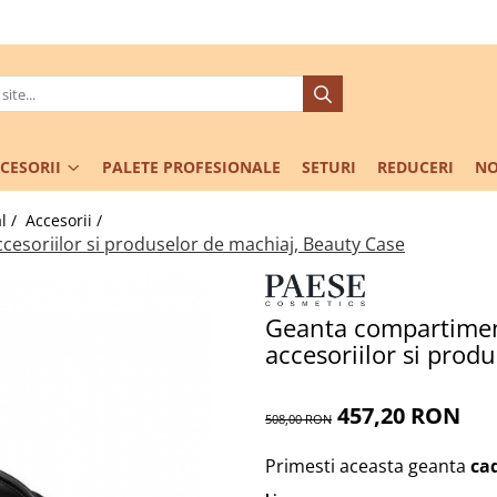
CESORII
PALETE PROFESIONALE
SETURI
REDUCERI
NO
l /
Accesorii /
esoriilor si produselor de machiaj, Beauty Case
Geanta compartimen
accesoriilor si prod
457,20 RON
508,00 RON
Primesti aceasta geanta
ca