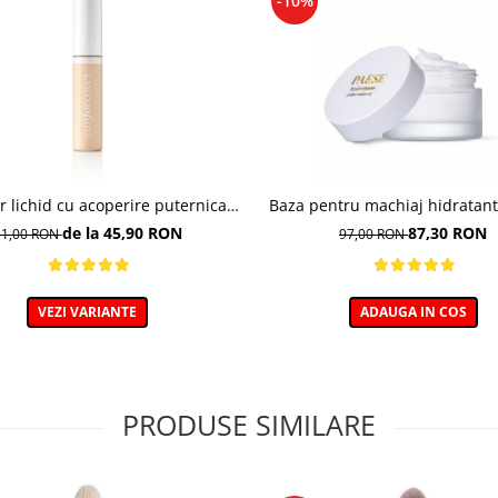
-10%
r lichid cu acoperire puternica,
Baza pentru machiaj hidratant
40 Golden Beige - 9ml
de la 45,90 RON
87,30 RON
51,00 RON
97,00 RON
VEZI VARIANTE
ADAUGA IN COS
PRODUSE SIMILARE