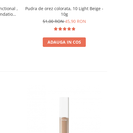
nctional ,
Pudra de orez colorata, 10 Light Beige -
Baza pent
undation,
10g
7
0 ml
51,00 RON
45,90 RON
ADAUGA IN COS