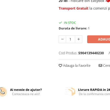
20 lei
- ridicare din EasyBox
Transport Gratuit
la comenzi p
IN STOC
Durata de livrare:
1
ADAUG
Cod Produs:
5904139440230
Adauga la Favorite
Cere 
Ai nevoie de ajutor?
Livrare RAPIDA in 2
Contacteaza-ne aici!
De la confirmarea com