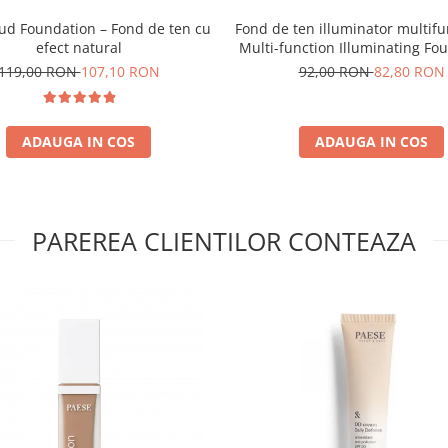
oud Foundation – Fond de ten cu
Fond de ten illuminator multifu
efect natural
Multi-function Illuminating Fo
nuanta 1N LIGHT BEIGE– 3
119,00 RON
107,10 RON
92,00 RON
82,80 RON
ADAUGA IN COS
ADAUGA IN COS
PAREREA CLIENTILOR CONTEAZA