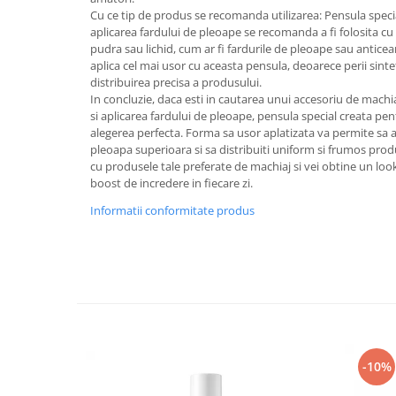
Cu ce tip de produs se recomanda utilizarea: Pensula spec
aplicarea fardului de pleoape se recomanda a fi folosita c
pudra sau lichid, cum ar fi fardurile de pleoape sau anticea
aplica cel mai usor cu aceasta pensula, deoarece perii sinte
distribuirea precisa a produsului.
In concluzie, daca esti in cautarea unui accesoriu de mach
si aplicarea fardului de pleoape, pensula special creata pe
alegerea perfecta. Forma sa usor aplatizata va permite sa a
pleoapa superioara si sa distribuiti uniform si frumos pro
cu produsele tale preferate de machiaj si vei obtine un look 
boost de incredere in fiecare zi.
Informatii conformitate produs
-10%