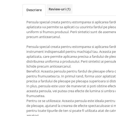
Review-uri
(1)
Descriere
Pensula special creata pentru estomparea si aplicarea far
aplatizata va permite sa aplicati cu usurinta fardul pe pleoa
uniform si frumos produsul. Perii sintetici sunt de asemen
precum anticearcanul.
Pensula special creata pentru estomparea si aplicarea fard
instrument indispensabil pentru machiajul tau. Aceasta pe
aplatizata, care permite aplicarea precisa a fardului de pl
distribuirea uniforma a produsului. Perii sintetici ai pensu
lichide precum anticearcanul.
Beneficii: Aceasta pensula pentru fardul de pleoape ofera o
pentru frumusetea ta. In primul rand, forma usor aplatizat
precisa a fardului de pleoape pe pleoapa superioara si dis
In plus, pensula este usor de manevrat si poti obtine efec
aceasta pensula, vei putea crea efecte de lumina si umbra c
frumusetea.
Pentru ce se utilizeaza: Aceasta pensula este ideala pentru
de pleoape, ajutand la crearea de efecte spectaculoase si ma
pentru toate tipurile de ten si poate fi utilizata atat de catr
amatori.