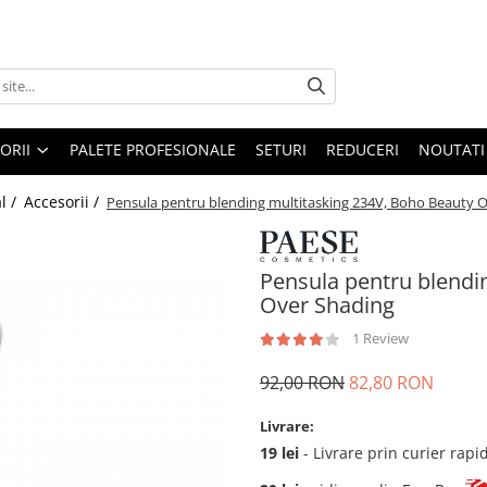
ORII
PALETE PROFESIONALE
SETURI
REDUCERI
NOUTATI
l /
Accesorii /
Pensula pentru blending multitasking 234V, Boho Beauty 
Pensula pentru blendi
Over Shading
1 Review
92,00 RON
82,80 RON
Livrare:
19 lei
- Livrare prin curier rapi