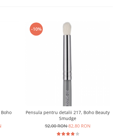
-10%
-10%
, Boho
Pensula pentru detalii 217, Boho Beauty
Pensula p
Smudge
Boho
N
92,00 RON
82,80 RON
9