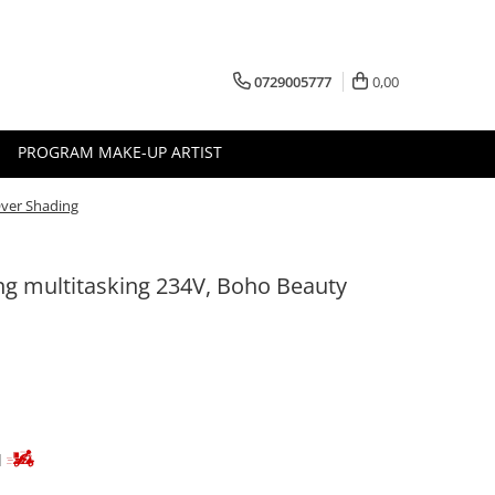
0729005777
0,00
PROGRAM MAKE-UP ARTIST
Over Shading
ng multitasking 234V, Boho Beauty
d