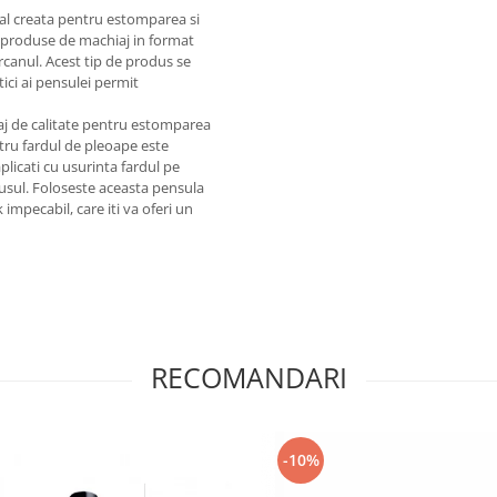
ial creata pentru estomparea si
u produse de machiaj in format
rcanul. Acest tip de produs se
tici ai pensulei permit
iaj de calitate pentru estomparea
ntru fardul de pleoape este
plicati cu usurinta fardul pe
dusul. Foloseste aceasta pensula
impecabil, care iti va oferi un
RECOMANDARI
-10%