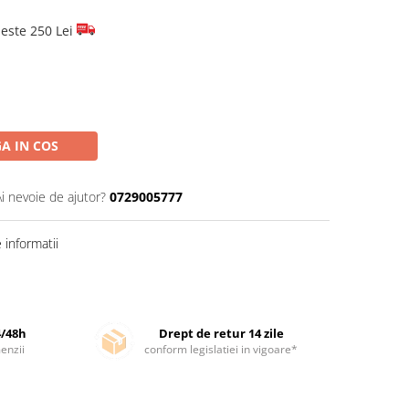
este 250 Lei
A IN COS
Ai nevoie de ajutor?
0729005777
informatii
4/48h
Drept de retur 14 zile
enzii
conform legislatiei in vigoare*