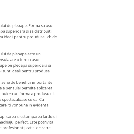
dului de pleoape. Forma sa usor
pa superioara si sa distribuiti
ea ideali pentru prouduse lichide
ului de pleoape este un
nsula are o forma usor
eoape pe pleoapa superioara si
lei sunt ideali pentru produse
 serie de beneficii importante
a a pensulei permite aplicarea
tribuirea uniforma a produsului.
te spectaculoase cu ea. Cu
are iti vor pune in evidenta
 aplicarea si estomparea fardului
chiajul perfect. Este potrivita
e profesionisti, cat si de catre