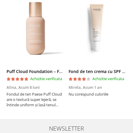
Puff Cloud Foundation – Fond de ten cu efect natural
Fond de ten crema cu SPF 30, DD Cream, 6W Golden Tan - 30 ml
Achizitie verificata
Achizitie verificata
Alina,
Acum 8 luni
Mirela,
Acum 1 an
U
A
Fondul de ten Paese Puff Cloud
Nu corespund culoriile
are o textură super lejeră, se
S
întinde uniform și lasă tenul
natural și luminos. Acoperire
medie, fără efect de mască,
rezistă bine toată ziua și nu
oxidează. Se simte ca o cremă
NEWSLETTER
hidratantă pe piele. Un f...