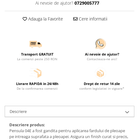
Ai nevoie de ajutor?
0729005777
Adauga la Favorite
Cere informatii
Transport GRATUIT
Ai nevoie de ajutor?
La comenzi peste 250 RON
Contacteaza-ne aici!
Livrare RAPIDA in 24/48h
Drept de retur 14 zile
De la confirmarea comenzii
conform legislatiei in vigoare*
Descriere
Descriere produs:
Pensula 04E a fost gandita pentru aplicarea fardului de pleoape
pe intreaga suprafata a pleoapei. Asigura un finish curat si precis,