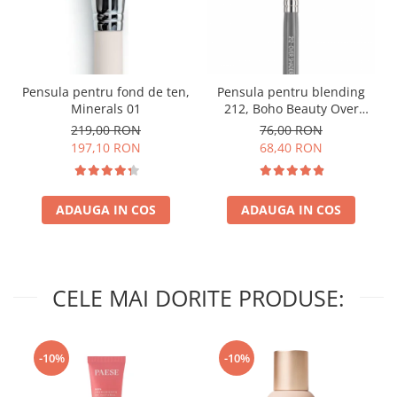
Pensula pentru fond de ten,
Pensula pentru blending
Minerals 01
212, Boho Beauty Over
Shader
219,00 RON
76,00 RON
197,10 RON
68,40 RON
ADAUGA IN COS
ADAUGA IN COS
CELE MAI DORITE PRODUSE:
-10%
-10%