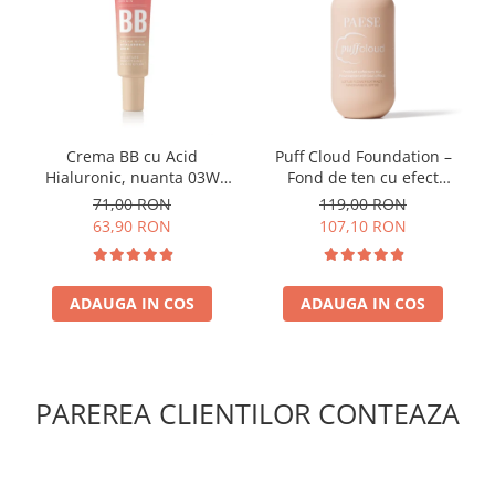
Crema BB cu Acid
Puff Cloud Foundation –
Hialuronic, nuanta 03W
Fond de ten cu efect
NATURAL 30ml
natural
71,00 RON
119,00 RON
63,90 RON
107,10 RON
ADAUGA IN COS
ADAUGA IN COS
PAREREA CLIENTILOR CONTEAZA