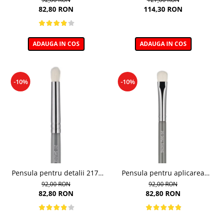
Beauty Over Shading
82,80 RON
114,30 RON
ADAUGA IN COS
ADAUGA IN COS
-10%
-10%
Pensula pentru detalii 217,
Pensula pentru aplicarea
Boho Beauty Smudge
fardului 213, Boho Beauty
92,00 RON
92,00 RON
Small Shading
82,80 RON
82,80 RON