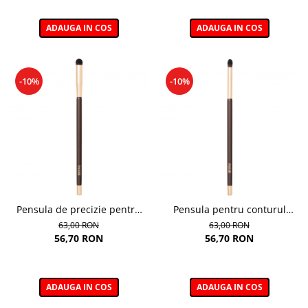
ADAUGA IN COS
ADAUGA IN COS
-10%
-10%
Pensula de precizie pentru
Pensula pentru conturul
fard de pleoape 02E –
ochilor 03E – Eye Contour
63,00 RON
63,00 RON
Precision Eyeshadow Brush
Brush
56,70 RON
56,70 RON
ADAUGA IN COS
ADAUGA IN COS