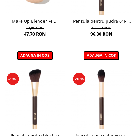
Make Up Blender MIDI
Pensula pentru pudra 01F –
Powder Brush
53,00 RON
107,00 RON
47,70 RON
96,30 RON
ADAUGA IN COS
ADAUGA IN COS
-10%
-10%
Pensula pentru blush si
Pensula pentru iluminator