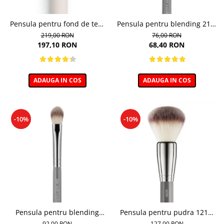
Pensula pentru fond de ten,
Pensula pentru blending 212,
Minerals 01
Boho Beauty Over Shader
219,00 RON
76,00 RON
197,10 RON
68,40 RON
ADAUGA IN COS
ADAUGA IN COS
-10%
-10%
Pensula pentru blending
Pensula pentru pudra 121V,
multitasking 234V, Boho
Boho Beauty Powder Brush
92,00 RON
127,00 RON