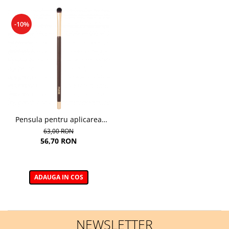
-10%
Pensula pentru aplicarea
fardului de pleoape 04E –
63,00 RON
Eyeshadow Application Brush
56,70 RON
ADAUGA IN COS
NEWSLETTER