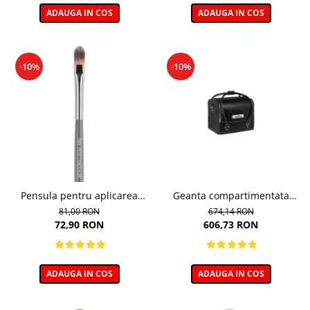
ADAUGA IN COS
ADAUGA IN COS
-10%
-10%
Pensula pentru aplicarea
Geanta compartimentata
corectorului 130V, Boho
pentru depozitarea
81,00 RON
674,14 RON
Beauty Concealer
produselor de machiaj
72,90 RON
606,73 RON
ADAUGA IN COS
ADAUGA IN COS