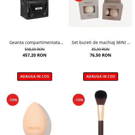
Geanta compartimentata
Set bureti de machiaj MINI +
pentru depozitarea
MIDI
508,00 RON
85,00 RON
accesoriilor si produselor de
457,20 RON
76,50 RON
machiaj, Beauty Case
ADAUGA IN COS
ADAUGA IN COS
-10%
-10%