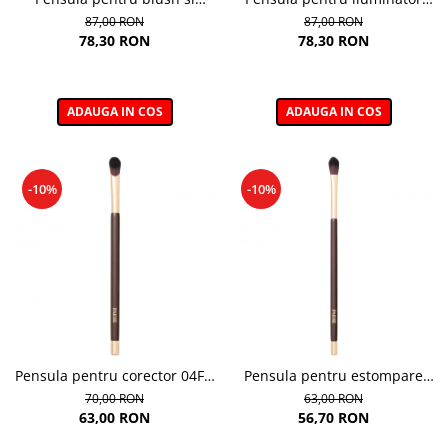
bronzer 02F – Blush &
03F – Highlighter Brush
87,00 RON
87,00 RON
Bronzer Brush
78,30 RON
78,30 RON
ADAUGA IN COS
ADAUGA IN COS
-10%
-10%
Pensula pentru corector 04F –
Pensula pentru estompare
Concealer Brush
fard 01E – Eyeshadow
70,00 RON
63,00 RON
Blending Brush
63,00 RON
56,70 RON